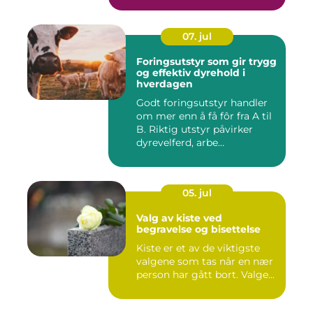
07. jul
Foringsutstyr som gir trygg
og effektiv dyrehold i
hverdagen
Godt foringsutstyr handler
om mer enn å få fôr fra A til
B. Riktig utstyr påvirker
dyrevelferd, arbe...
05. jul
Valg av kiste ved
begravelse og bisettelse
Kiste er et av de viktigste
valgene som tas når en nær
person har gått bort. Valge...