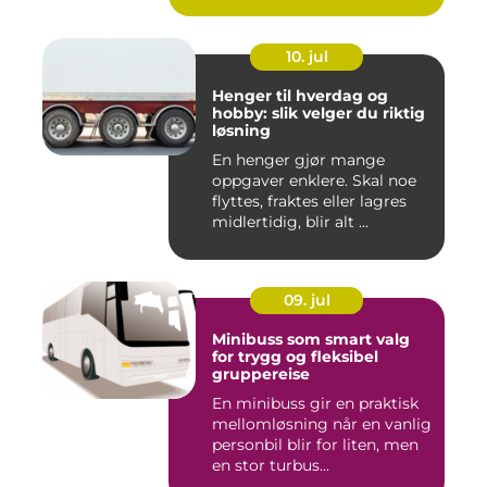
10. jul
Henger til hverdag og
hobby: slik velger du riktig
løsning
En henger gjør mange
oppgaver enklere. Skal noe
flyttes, fraktes eller lagres
midlertidig, blir alt ...
09. jul
Minibuss som smart valg
for trygg og fleksibel
gruppereise
En minibuss gir en praktisk
mellomløsning når en vanlig
personbil blir for liten, men
en stor turbus...