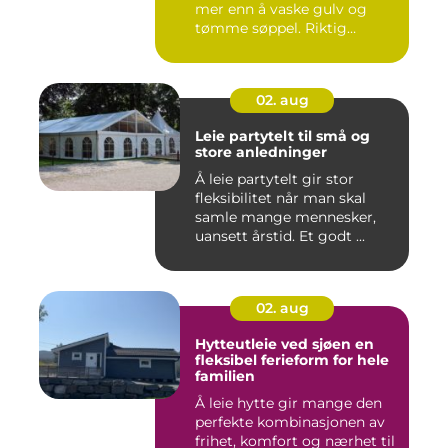
mer enn å vaske gulv og
tømme søppel. Riktig
renhold ...
02. aug
Leie partytelt til små og
store anledninger
Å leie partytelt gir stor
fleksibilitet når man skal
samle mange mennesker,
uansett årstid. Et godt ...
02. aug
Hytteutleie ved sjøen en
fleksibel ferieform for hele
familien
Å leie hytte gir mange den
perfekte kombinasjonen av
frihet, komfort og nærhet til