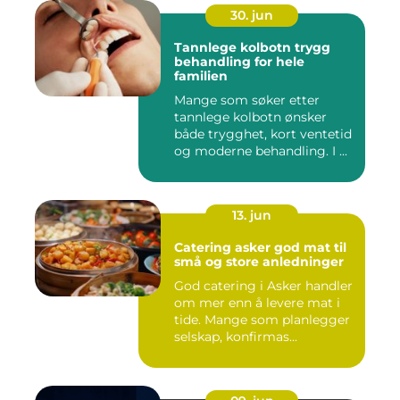
30. jun
Tannlege kolbotn trygg
behandling for hele
familien
Mange som søker etter
tannlege kolbotn ønsker
både trygghet, kort ventetid
og moderne behandling. I ...
13. jun
Catering asker god mat til
små og store anledninger
God catering i Asker handler
om mer enn å levere mat i
tide. Mange som planlegger
selskap, konfirmas...