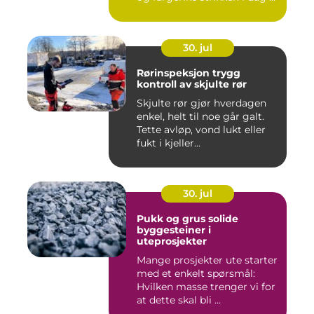
bildet ...
30. jul
Rørinspeksjon trygg
kontroll av skjulte rør
Skjulte rør gjør hverdagen
enkel, helt til noe går galt.
Tette avløp, vond lukt eller
fukt i kjeller...
30. jul
Pukk og grus solide
byggesteiner i
uteprosjekter
Mange prosjekter ute starter
med et enkelt spørsmål:
Hvilken masse trenger vi for
at dette skal bli ...