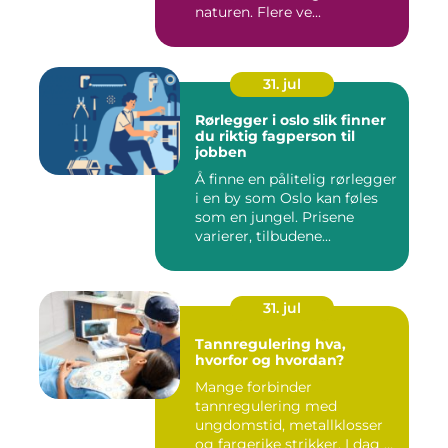
naturen. Flere ve...
31. jul
Rørlegger i oslo slik finner
du riktig fagperson til
jobben
Å finne en pålitelig rørlegger
i en by som Oslo kan føles
som en jungel. Prisene
varierer, tilbudene...
31. jul
Tannregulering hva,
hvorfor og hvordan?
Mange forbinder
tannregulering med
ungdomstid, metallklosser
og fargerike strikker. I dag er