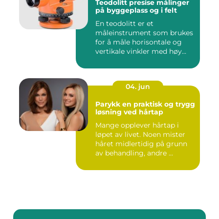
Teodolitt presise målinger
på byggeplass og i felt
En teodolitt er et
måleinstrument som brukes
for å måle horisontale og
vertikale vinkler med høy
nøy...
04. jun
Parykk en praktisk og trygg
løsning ved hårtap
Mange opplever hårtap i
løpet av livet. Noen mister
håret midlertidig på grunn
av behandling, andre ...