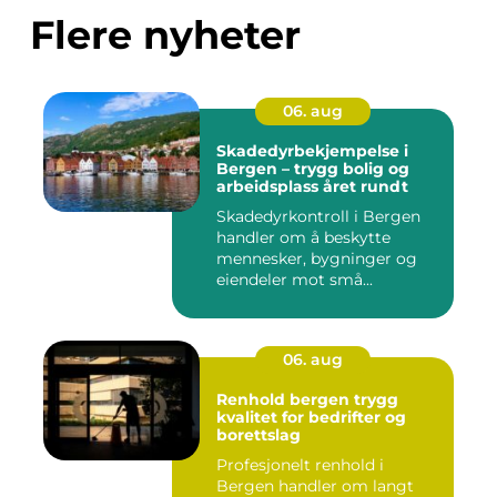
Flere nyheter
06. aug
Skadedyrbekjempelse i
Bergen – trygg bolig og
arbeidsplass året rundt
Skadedyrkontroll i Bergen
handler om å beskytte
mennesker, bygninger og
eiendeler mot små...
06. aug
Renhold bergen trygg
kvalitet for bedrifter og
borettslag
Profesjonelt renhold i
Bergen handler om langt