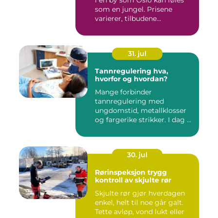
i en by som Oslo kan føles
som en jungel. Prisene
varierer, tilbudene...
31. jul
Tannregulering hva,
hvorfor og hvordan?
Mange forbinder
tannregulering med
ungdomstid, metallklosser
og fargerike strikker. I dag er
bildet ...
30. jul
Rørinspeksjon trygg
kontroll av skjulte rør
Skjulte rør gjør hverdagen
enkel, helt til noe går galt.
Tette avløp, vond lukt eller