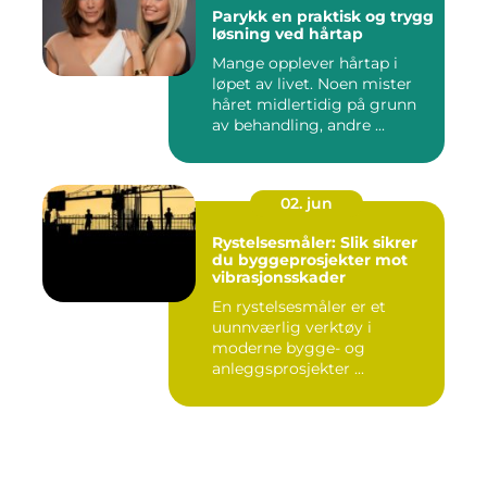
Parykk en praktisk og trygg
løsning ved hårtap
Mange opplever hårtap i
løpet av livet. Noen mister
håret midlertidig på grunn
av behandling, andre ...
02. jun
Rystelsesmåler: Slik sikrer
du byggeprosjekter mot
vibrasjonsskader
En rystelsesmåler er et
uunnværlig verktøy i
moderne bygge- og
anleggsprosjekter ...