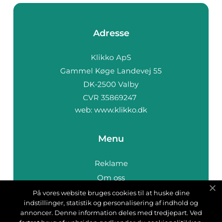
Adresse
web:
www.klikko.dk
Menu
Reklame
Om oss
Cookies
På vores website bruges cookies til at huske dine
indstillinger, statistik og personalisering af indhold og
Kontakt Oss
annoncer. Denne information deles med tredjepart. Ved
Sitemap