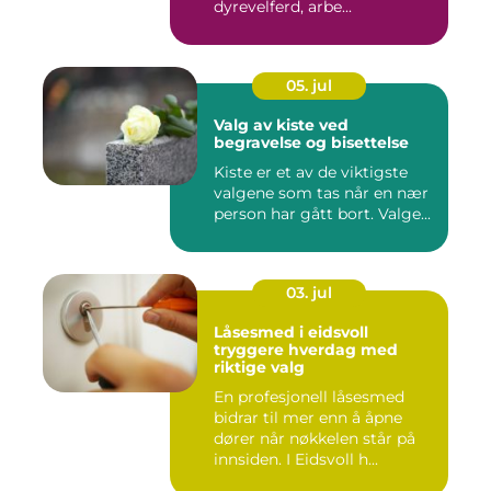
dyrevelferd, arbe...
05. jul
Valg av kiste ved
begravelse og bisettelse
Kiste er et av de viktigste
valgene som tas når en nær
person har gått bort. Valge...
03. jul
Låsesmed i eidsvoll
tryggere hverdag med
riktige valg
En profesjonell låsesmed
bidrar til mer enn å åpne
dører når nøkkelen står på
innsiden. I Eidsvoll h...