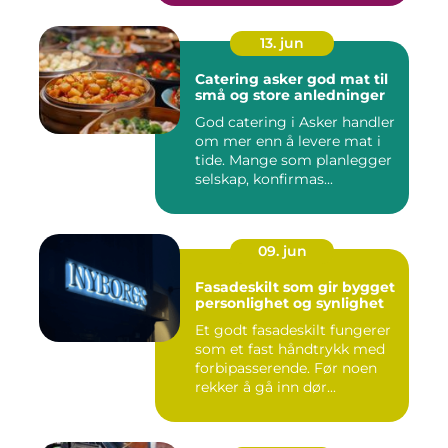
13. jun
Catering asker god mat til
små og store anledninger
God catering i Asker handler
om mer enn å levere mat i
tide. Mange som planlegger
selskap, konfirmas...
09. jun
Fasadeskilt som gir bygget
personlighet og synlighet
Et godt fasadeskilt fungerer
som et fast håndtrykk med
forbipasserende. Før noen
rekker å gå inn dør...