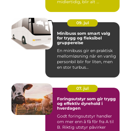
midlertidig, blir alt ...
09. jul
Minibuss som smart valg
for trygg og fleksibel
gruppereise
En minibuss gir en praktisk
mellomløsning når en vanlig
personbil blir for liten, men
en stor turbus...
07. jul
Foringsutstyr som gir trygg
og effektiv dyrehold i
hverdagen
Godt foringsutstyr handler
om mer enn å få fôr fra A til
B. Riktig utstyr påvirker