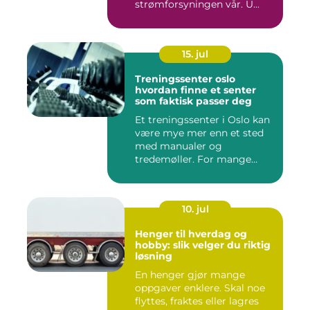
strømforsyningen vår. U...
15. jul
Treningssenter oslo
hvordan finne et senter
som faktisk passer deg
Et treningssenter i Oslo kan
være mye mer enn et sted
med manualer og
tredemøller. For mange
handler...
10. jul
Henger til hverdag og
hobby: slik velger du riktig
løsning
En henger gjør mange
oppgaver enklere. Skal noe
flyttes, fraktes eller lagres