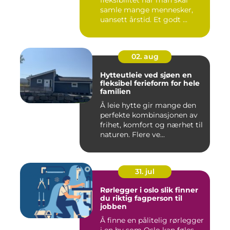
fleksibilitet når man skal
samle mange mennesker,
uansett årstid. Et godt ...
02. aug
Hytteutleie ved sjøen en
fleksibel ferieform for hele
familien
Å leie hytte gir mange den
perfekte kombinasjonen av
frihet, komfort og nærhet til
naturen. Flere ve...
31. jul
Rørlegger i oslo slik finner
du riktig fagperson til
jobben
Å finne en pålitelig rørlegger