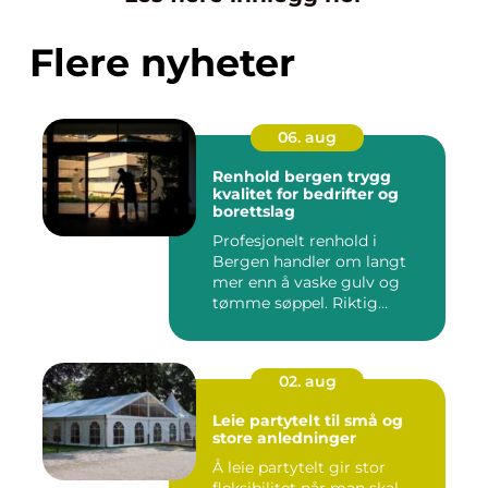
Flere nyheter
06. aug
Renhold bergen trygg
kvalitet for bedrifter og
borettslag
Profesjonelt renhold i
Bergen handler om langt
mer enn å vaske gulv og
tømme søppel. Riktig
renhold ...
02. aug
Leie partytelt til små og
store anledninger
Å leie partytelt gir stor