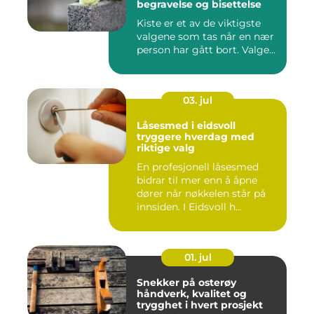
begravelse og bisettelse
Kiste er et av de viktigste
valgene som tas når en nær
person har gått bort. Valge...
03. jul
Låsesmed i eidsvoll
tryggere hverdag med
riktige valg
En profesjonell låsesmed
bidrar til mer enn å åpne
dører når nøkkelen står på
innsiden. I Eidsvoll h...
01. jul
Snekker på osterøy
håndverk, kvalitet og
trygghet i hvert prosjekt