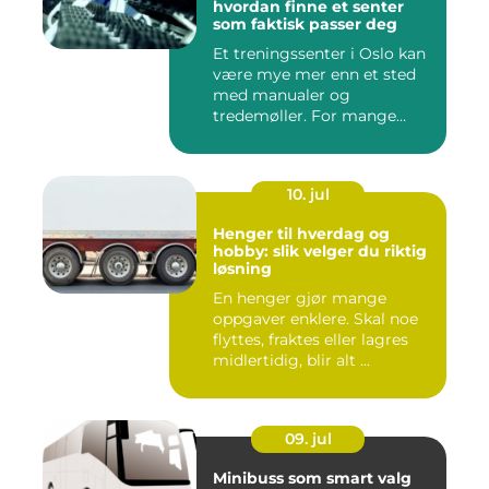
hvordan finne et senter
som faktisk passer deg
Et treningssenter i Oslo kan
være mye mer enn et sted
med manualer og
tredemøller. For mange
handler...
10. jul
Henger til hverdag og
hobby: slik velger du riktig
løsning
En henger gjør mange
oppgaver enklere. Skal noe
flyttes, fraktes eller lagres
midlertidig, blir alt ...
09. jul
Minibuss som smart valg