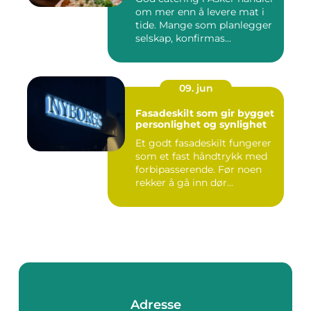
om mer enn å levere mat i
tide. Mange som planlegger
selskap, konfirmas...
09. jun
Fasadeskilt som gir bygget
personlighet og synlighet
Et godt fasadeskilt fungerer
som et fast håndtrykk med
forbipasserende. Før noen
rekker å gå inn dør...
Adresse