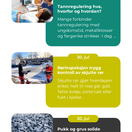
Tannregulering hva,
hvorfor og hvordan?
Mange forbinder
tannregulering med
ungdomstid, metallklosser
og fargerike strikker. I dag er
bildet ...
30. jul
Rørinspeksjon trygg
kontroll av skjulte rør
Skjulte rør gjør hverdagen
enkel, helt til noe går galt.
Tette avløp, vond lukt eller
fukt i kjeller...
30. jul
Pukk og grus solide