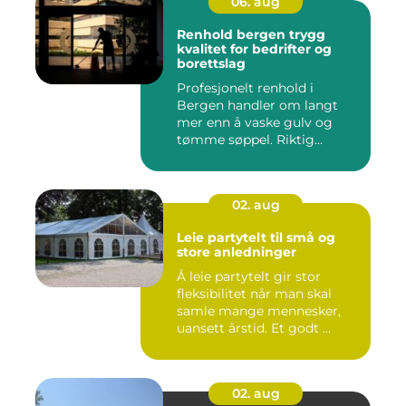
06. aug
Renhold bergen trygg
kvalitet for bedrifter og
borettslag
Profesjonelt renhold i
Bergen handler om langt
mer enn å vaske gulv og
tømme søppel. Riktig
renhold ...
02. aug
Leie partytelt til små og
store anledninger
Å leie partytelt gir stor
fleksibilitet når man skal
samle mange mennesker,
uansett årstid. Et godt ...
02. aug