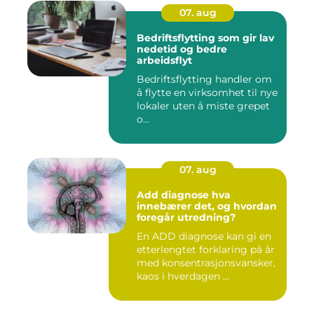
07. aug
Bedriftsflytting som gir lav
nedetid og bedre
arbeidsflyt
Bedriftsflytting handler om
å flytte en virksomhet til nye
lokaler uten å miste grepet
o...
07. aug
Add diagnose hva
innebærer det, og hvordan
foregår utredning?
En ADD diagnose kan gi en
etterlengtet forklaring på år
med konsentrasjonsvansker,
kaos i hverdagen ...