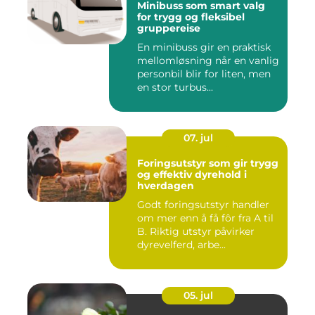
Minibuss som smart valg
for trygg og fleksibel
gruppereise
En minibuss gir en praktisk
mellomløsning når en vanlig
personbil blir for liten, men
en stor turbus...
07. jul
Foringsutstyr som gir trygg
og effektiv dyrehold i
hverdagen
Godt foringsutstyr handler
om mer enn å få fôr fra A til
B. Riktig utstyr påvirker
dyrevelferd, arbe...
05. jul