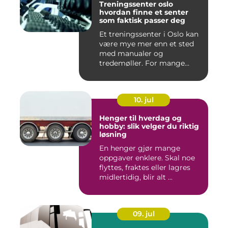
Treningssenter oslo
hvordan finne et senter
som faktisk passer deg
Et treningssenter i Oslo kan
være mye mer enn et sted
med manualer og
tredemøller. For mange
handler...
10. jul
Henger til hverdag og
hobby: slik velger du riktig
løsning
En henger gjør mange
oppgaver enklere. Skal noe
flyttes, fraktes eller lagres
midlertidig, blir alt ...
09. jul