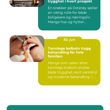
trygghet i hvert prosjekt
En snekker på Osterøy spiller
en viktig rolle for både
boligeiere og næringsliv.
Mange hus og hytter...
30. jun
Tannlege kolbotn trygg
behandling for hele
familien
Mange som søker etter
tannlege kolbotn ønsker
både trygghet, kort ventetid
og moderne behandling. I ...