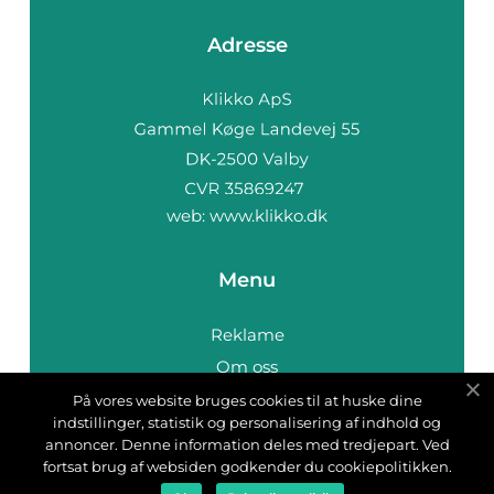
Adresse
web:
www.klikko.dk
Menu
Reklame
Om oss
Cookies
På vores website bruges cookies til at huske dine
indstillinger, statistik og personalisering af indhold og
Kontakt Oss
annoncer. Denne information deles med tredjepart. Ved
Sitemap
fortsat brug af websiden godkender du cookiepolitikken.