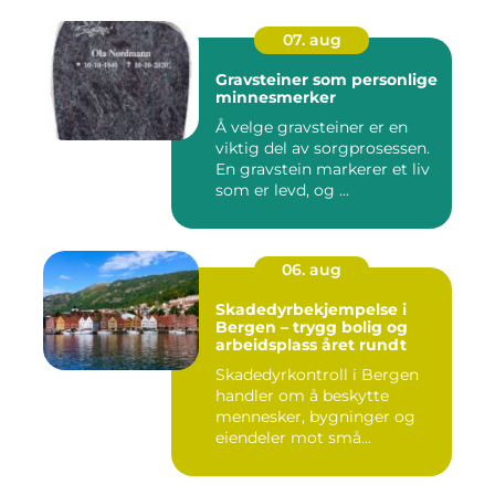
07. aug
Gravsteiner som personlige
minnesmerker
Å velge gravsteiner er en
viktig del av sorgprosessen.
En gravstein markerer et liv
som er levd, og ...
06. aug
Skadedyrbekjempelse i
Bergen – trygg bolig og
arbeidsplass året rundt
Skadedyrkontroll i Bergen
handler om å beskytte
mennesker, bygninger og
eiendeler mot små...