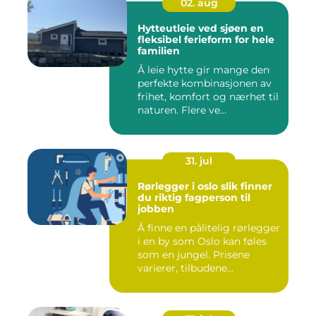
02. aug
Hytteutleie ved sjøen en
fleksibel ferieform for hele
familien
Å leie hytte gir mange den
perfekte kombinasjonen av
frihet, komfort og nærhet til
naturen. Flere ve...
31. jul
Rørlegger i oslo slik finner
du riktig fagperson til
jobben
Å finne en pålitelig rørlegger
i en by som Oslo kan føles
som en jungel. Prisene
varierer, tilbudene...