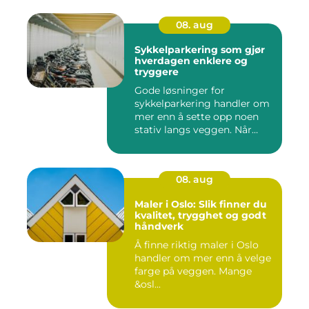
08. aug
Sykkelparkering som gjør
hverdagen enklere og
tryggere
Gode løsninger for
sykkelparkering handler om
mer enn å sette opp noen
stativ langs veggen. Når
fler...
08. aug
Maler i Oslo: Slik finner du
kvalitet, trygghet og godt
håndverk
Å finne riktig maler i Oslo
handler om mer enn å velge
farge på veggen. Mange
&osl...