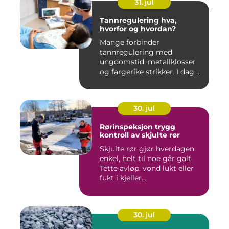
31. jul
Tannregulering hva,
hvorfor og hvordan?
Mange forbinder
tannregulering med
ungdomstid, metallklosser
og fargerike strikker. I dag er
bildet ...
30. jul
Rørinspeksjon trygg
kontroll av skjulte rør
Skjulte rør gjør hverdagen
enkel, helt til noe går galt.
Tette avløp, vond lukt eller
fukt i kjeller...
30. jul