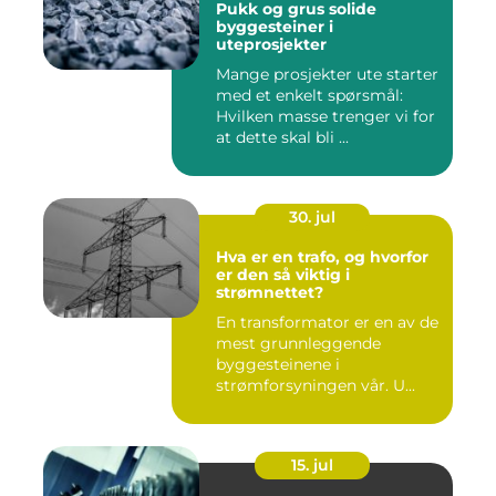
Pukk og grus solide
byggesteiner i
uteprosjekter
Mange prosjekter ute starter
med et enkelt spørsmål:
Hvilken masse trenger vi for
at dette skal bli ...
30. jul
Hva er en trafo, og hvorfor
er den så viktig i
strømnettet?
En transformator er en av de
mest grunnleggende
byggesteinene i
strømforsyningen vår. U...
15. jul