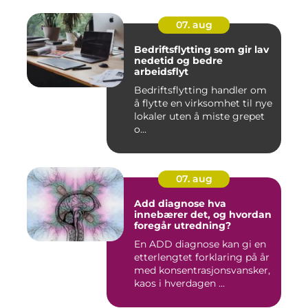
07. aug
Bedriftsflytting som gir lav
nedetid og bedre
arbeidsflyt
Bedriftsflytting handler om
å flytte en virksomhet til nye
lokaler uten å miste grepet
o...
07. aug
Add diagnose hva
innebærer det, og hvordan
foregår utredning?
En ADD diagnose kan gi en
etterlengtet forklaring på år
med konsentrasjonsvansker,
kaos i hverdagen ...