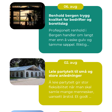
06. aug
Renhold bergen trygg
kvalitet for bedrifter og
borettslag
Profesjonelt renhold i
Bergen handler om langt
mer enn å vaske gulv og
tømme søppel. Riktig
renhold ...
02. aug
Leie partytelt til små og
store anledninger
Å leie partytelt gir stor
fleksibilitet når man skal
samle mange mennesker,
uansett årstid. Et godt ...