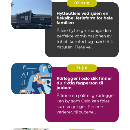
02. aug
Hytteutleie ved sjøen en
fleksibel ferieform for hele
familien
Å leie hytte gir mange den
perfekte kombinasjonen av
frihet, komfort og nærhet til
naturen. Flere ve...
31. jul
Rørlegger i oslo slik finner
du riktig fagperson til
jobben
Å finne en pålitelig rørlegger
i en by som Oslo kan føles
som en jungel. Prisene
varierer, tilbudene...