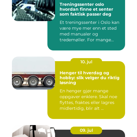
Treningssenter oslo
hvordan finne et senter
som faktisk passer deg
Et treningssenter i Oslo kan
være mye mer enn et sted
med manualer og
tredemøller. For mange
handler...
10. jul
Henger til hverdag og
hobby: slik velger du riktig
løsning
En henger gjør mange
oppgaver enklere. Skal noe
flyttes, fraktes eller lagres
midlertidig, blir alt ...
09. jul