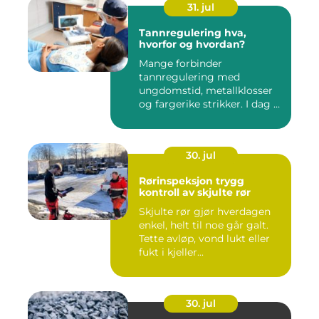
31. jul
Tannregulering hva,
hvorfor og hvordan?
Mange forbinder
tannregulering med
ungdomstid, metallklosser
og fargerike strikker. I dag er
bildet ...
30. jul
Rørinspeksjon trygg
kontroll av skjulte rør
Skjulte rør gjør hverdagen
enkel, helt til noe går galt.
Tette avløp, vond lukt eller
fukt i kjeller...
30. jul