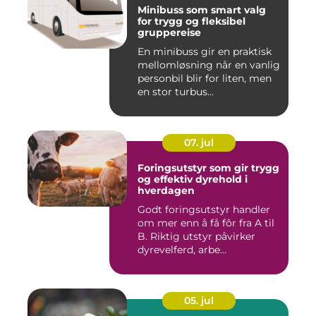
Minibuss som smart valg
for trygg og fleksibel
gruppereise
En minibuss gir en praktisk
mellomløsning når en vanlig
personbil blir for liten, men
en stor turbus...
07. jul
Foringsutstyr som gir trygg
og effektiv dyrehold i
hverdagen
Godt foringsutstyr handler
om mer enn å få fôr fra A til
B. Riktig utstyr påvirker
dyrevelferd, arbe...
05. jul