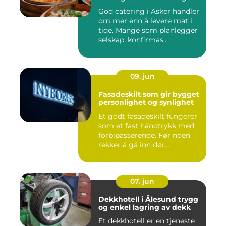
God catering i Asker handler
om mer enn å levere mat i
tide. Mange som planlegger
selskap, konfirmas...
09. jun
Fasadeskilt som gir bygget
personlighet og synlighet
Et godt fasadeskilt fungerer
som et fast håndtrykk med
forbipasserende. Før noen
rekker å gå inn dør...
07. jun
Dekkhotell i Ålesund trygg
og enkel lagring av dekk
Et dekkhotell er en tjeneste