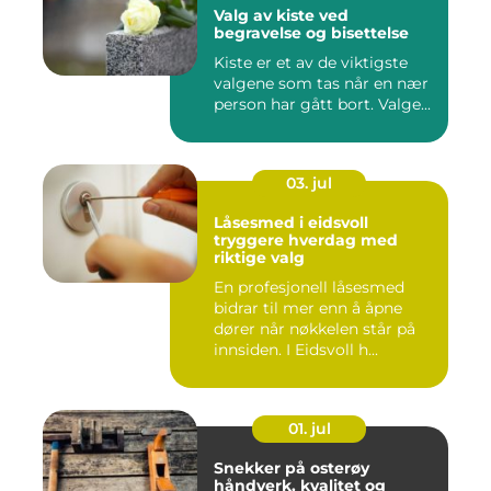
Valg av kiste ved
begravelse og bisettelse
Kiste er et av de viktigste
valgene som tas når en nær
person har gått bort. Valge...
03. jul
Låsesmed i eidsvoll
tryggere hverdag med
riktige valg
En profesjonell låsesmed
bidrar til mer enn å åpne
dører når nøkkelen står på
innsiden. I Eidsvoll h...
01. jul
Snekker på osterøy
håndverk, kvalitet og