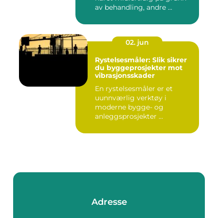
av behandling, andre ...
02. jun
Rystelsesmåler: Slik sikrer
du byggeprosjekter mot
vibrasjonsskader
En rystelsesmåler er et
uunnværlig verktøy i
moderne bygge- og
anleggsprosjekter ...
Adresse