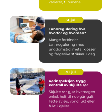
varierer, tilbudene...
31. jul
Tannregulering hva,
hvorfor og hvordan?
Mange forbinder
tannregulering med
ungdomstid, metallklosser
og fargerike strikker. I dag er
bildet ...
30. jul
Rørinspeksjon trygg
kontroll av skjulte rør
Skjulte rør gjør hverdagen
enkel, helt til noe går galt.
Tette avløp, vond lukt eller
fukt i kjeller...