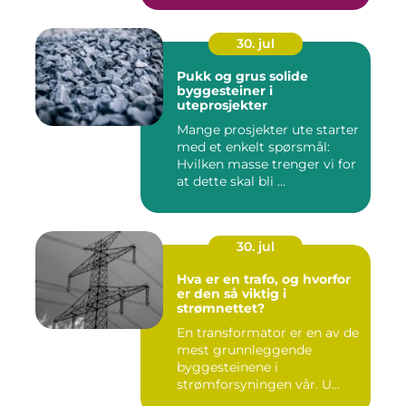
30. jul
Pukk og grus solide
byggesteiner i
uteprosjekter
Mange prosjekter ute starter
med et enkelt spørsmål:
Hvilken masse trenger vi for
at dette skal bli ...
30. jul
Hva er en trafo, og hvorfor
er den så viktig i
strømnettet?
En transformator er en av de
mest grunnleggende
byggesteinene i
strømforsyningen vår. U...