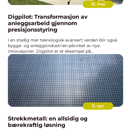
01. mai
Digpilot: Transformasjon av
anleggsarbeid gjennom
presisjonsstyring
I en stadig mer teknologisk avansert verden blir også
bygge- og anleggsindustrien påvirket av nye
innovasjoner. Digpilot er et eksempel p&...
11. apr
Strekkmetall: en allsidig og
bærekraftig løsning