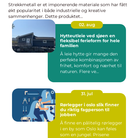
Strekkmetall er et imponerende materiale som har fått
økt popularitet i både industrielle og kreative
sammenhenger. Dette produktet...
02. aug
Hytteutleie ved sjøen en
fleksibel ferieform for hele
familien
Å leie hytte gir mange den
perfekte kombinasjonen av
frihet, komfort og nærhet til
naturen. Flere ve...
31. jul
Rørlegger i oslo slik finner
du riktig fagperson til
jobben
Å finne en pålitelig rørlegger
i en by som Oslo kan føles
som en jungel. Prisene