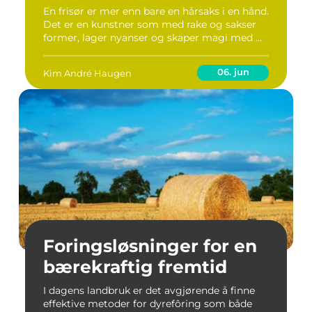
En frisør er mer enn bare en hårsaks i en hånd.
Det er en kunstner som med rake og sakser
former, lager nyanser og skaper magi med ...
06. jun
Kim André Haugen
Foringsløsninger for en
bærekraftig fremtid
I dagens landbruk er det avgjørende å finne
effektive metoder for dyrefôring som både