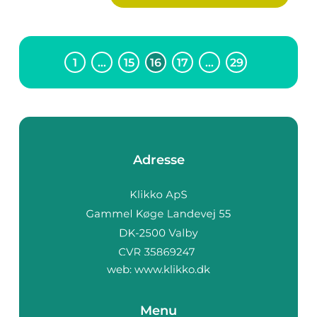
1
…
15
16
17
…
29
Adresse
web:
www.klikko.dk
Menu