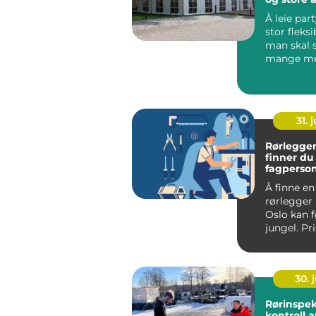
Å leie part
stor fleksi
man skal 
mange me
uansett år
godt ...
31. j
Rørlegger i 
finner du 
fagperson
Å finne en
rørlegger
Oslo kan 
jungel. Pr
varierer, t
30. j
Rørinspeksjo
kontroll a