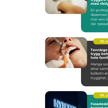
med rikti
En profesj
låsesmed b
mer enn å
når nøkkel
innsiden. I 
30. 
Tannlege
trygg beh
hele fami
Mange so
etter tann
kolbotn ø
trygghet, 
ventetid 
behandling.
09. 
Fasadeski
bygget pe