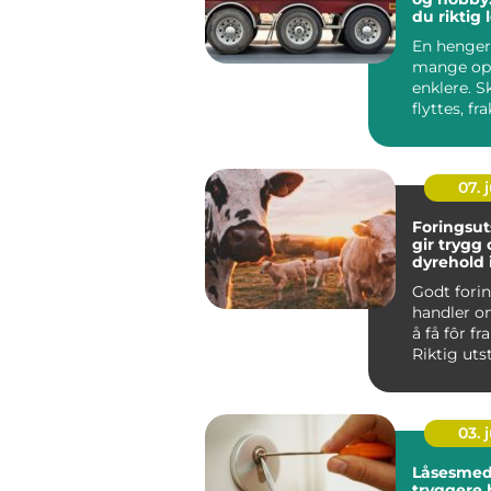
du riktig 
En henger
mange op
enklere. S
flyttes, fra
lagres mid
blir alt ...
07. j
Foringsut
gir trygg 
dyrehold 
hverdage
Godt fori
handler o
å få fôr fra
Riktig uts
dyrevelferd
03. j
Låsesmed 
tryggere