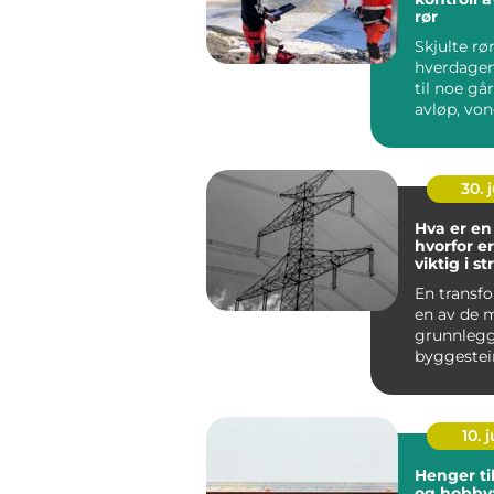
rør
Skjulte rø
hverdagen 
til noe går
avløp, von
fukt i kjelle
30. j
Hva er en 
hvorfor e
viktig i s
En transf
en av de 
grunnleg
byggestei
strømfors
vår. U...
10. j
Henger ti
og hobby: