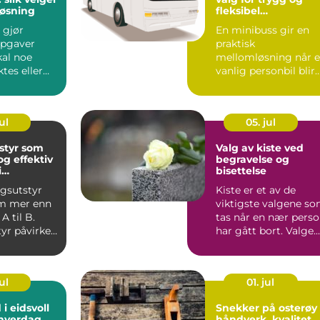
løsning
fleksibel
gruppereise
 gjør
En minibuss gir en
pgaver
praktisk
kal noe
mellomløsning når 
ktes eller
vanlig personbil blir
lertidig,
for liten, men en sto
turbus...
ul
05. jul
styr som
Valg av kiste ved
og effektiv
begravelse og
i
bisettelse
n
ngsutstyr
Kiste er et av de
m mer enn
viktigste valgene s
 A til B.
tas når en nær pers
tyr påvirker
har gått bort. Valge...
, arbe...
ul
01. jul
i eidsvoll
Snekker på osterøy
 hverdag
håndverk, kvalitet