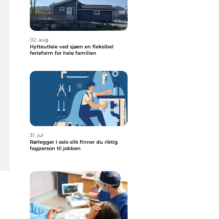
02. aug
Hytteutleie ved sjøen en fleksibel
ferieform for hele familien
31. jul
Rørlegger i oslo slik finner du riktig
fagperson til jobben