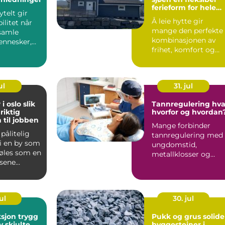
ferieform for hele
ytelt gir
familien
Å leie hytte gir
bilitet når
mange den perfekte
samle
kombinasjonen av
nnesker,
frihet, komfort og
stid. Et
nærhet til naturen.
Flere ve...
ul
31. jul
oslo slik
Tannregulering hva,
riktig
hvorfor og hvordan
 til jobben
Mange forbinder
 pålitelig
tannregulering med
 i en by som
ungdomstid,
føles som en
metallklosser og
isene
fargerike strikker. I
ilbudene...
dag er bildet ...
ul
30. jul
n trygg
Pukk og grus solide
v skjulte
byggesteiner i