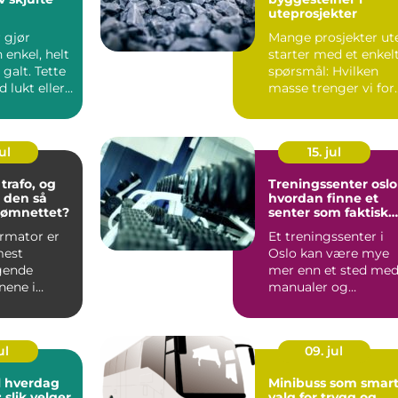
uteprosjekter
r gjør
Mange prosjekter ut
enkel, helt
starter med et enkel
 galt. Tette
spørsmål: Hvilken
d lukt eller
masse trenger vi for
r...
at dette skal bli ...
ul
15. jul
trafo, og
Treningssenter oslo
r den så
hvordan finne et
trømnettet?
senter som faktisk
passer deg
ormator er
Et treningssenter i
mest
Oslo kan være mye
gende
mer enn et sted me
nene i
manualer og
yningen
tredemøller. For
mange handler...
ul
09. jul
l hverdag
Minibuss som smar
 slik velger
valg for trygg og