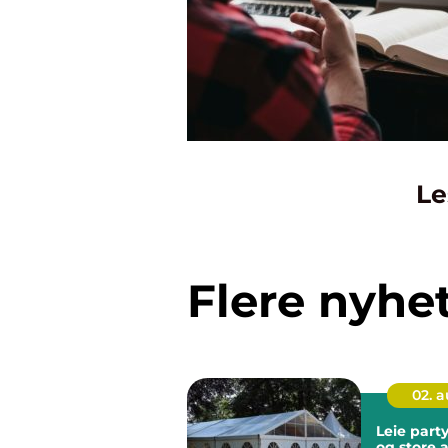
Le
Flere nyhe
02. 
Leie party
og store 