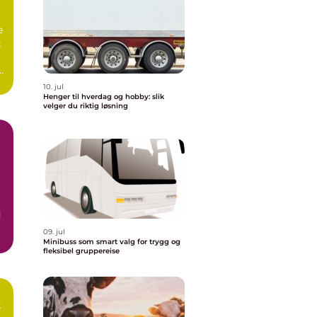
e
t
10. jul
Henger til hverdag og hobby: slik
velger du riktig løsning
d
09. jul
Minibuss som smart valg for trygg og
fleksibel gruppereise
t