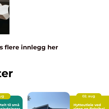
s flere innlegg her
ter
aug
02. aug
telt til små
Hytteutleie ved
anledninger
sjøen en fleksibel