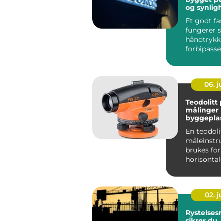
og synlig
Et godt fa
fungerer s
håndtryk
forbipasse
noen rekke
dør...
06. 
Teodolitt presise
målinger
byggeplass
En teodoli
måleinst
brukes for
horisonta
vertikale 
høy nøy...
02. 
Rystelsesm
sikrer du