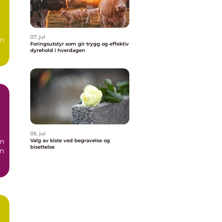
07. jul
en
Foringsutstyr som gir trygg og effektiv
dyrehold i hverdagen
r
05. jul
om
Valg av kiste ved begravelse og
bisettelse
on