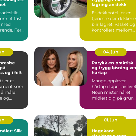
het
lagring av dekk
sadeskilt
Et dekkhotell er en
om et fast
tjeneste der dekkene
k med
blir lagret, vasket og
rende. Før
kontrollert mellom
r å gå inn
sesongene. Mange ...
jun
04. jun
Parykk en praktisk
 på
og trygg løsning ve
 og i felt
hårtap
tt er et
Mange opplever
rument som
hårtap i løpet av livet
 å måle
Noen mister håret
le og
midlertidig på grun
vinkler med
av behandling, andre
...
jun
01. jun
åler: Slik
Hagekant
strukturen som