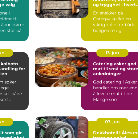
ge valg
og trygghet i hvert
prosjekt
onell
En snekker på
idrar til
Osterøy spiller en
 åpne dører
viktig rolle for både
en står på
boligeiere og
Eidsvoll h...
næringsliv. Mange
hus og hytter...
jun
13. jun
 kolbotn
Catering asker god
andling for
mat til små og stor
lien
anledninger
m søker
God catering i Asker
lege
handler om mer enn
nsker både
å levere mat i tide.
kort
Mange som
og moderne
planlegger selskap,
 I ...
konfirmas...
jun
07. jun
lt som gir
Dekkhotell i Ålesu
rsonlighet
trygg og enkel