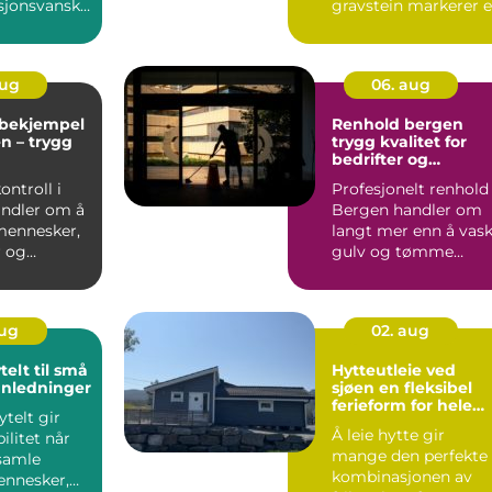
sjonsvanske
gravstein markerer e
verdagen ...
liv som er levd, og ...
aug
06. aug
bekjempel
Renhold bergen
en – trygg
trygg kvalitet for
bedrifter og
ass året
borettslag
ntroll i
Profesjonelt renhold 
ndler om å
Bergen handler om
mennesker,
langt mer enn å vas
 og
gulv og tømme
mot små...
søppel. Riktig renho
...
aug
02. aug
telt til små
Hytteutleie ved
anledninger
sjøen en fleksibel
ferieform for hele
ytelt gir
familien
Å leie hytte gir
bilitet når
mange den perfekte
samle
kombinasjonen av
nnesker,