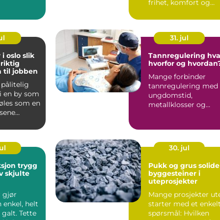
frihet, komfort og
stid. Et
nærhet til naturen.
Flere ve...
ul
31. jul
oslo slik
Tannregulering hva,
riktig
hvorfor og hvordan
 til jobben
Mange forbinder
 pålitelig
tannregulering med
 i en by som
ungdomstid,
føles som en
metallklosser og
isene
fargerike strikker. I
ilbudene...
dag er bildet ...
ul
30. jul
n trygg
Pukk og grus solide
v skjulte
byggesteiner i
uteprosjekter
r gjør
Mange prosjekter ut
enkel, helt
starter med et enkel
 galt. Tette
spørsmål: Hvilken