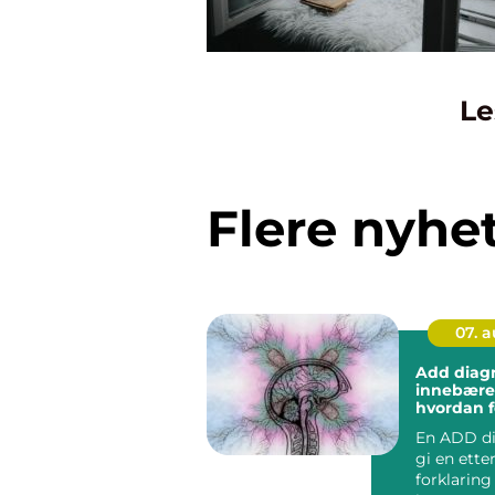
Le
Flere nyhe
07. 
Add diagno
innebærer
hvordan f
utrednin
En ADD d
gi en ette
forklaring