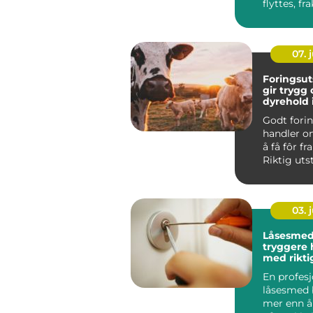
flyttes, fra
lagres mid
blir alt ...
07. j
Foringsut
gir trygg 
dyrehold 
hverdage
Godt fori
handler o
å få fôr fra
Riktig uts
dyrevelferd
03. j
Låsesmed 
tryggere
med rikti
En profesj
låsesmed b
mer enn å