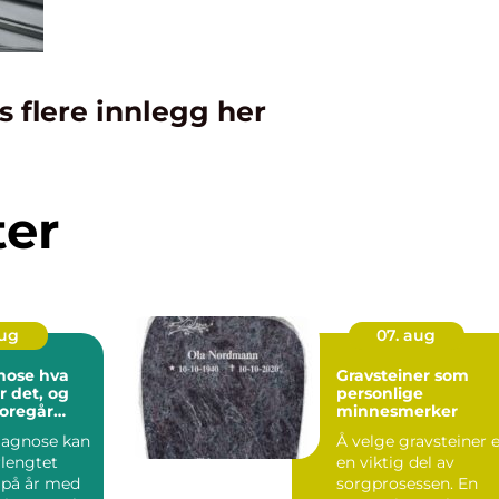
s flere innlegg her
ter
aug
07. aug
se hva
Gravsteiner som
 det, og
personlige
oregår
minnesmerker
g?
iagnose kan
Å velge gravsteiner 
rlengtet
en viktig del av
 på år med
sorgprosessen. En