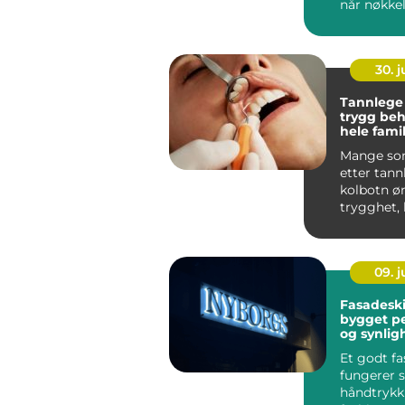
når nøkkel
innsiden. I 
30. 
Tannlege
trygg beh
hele fami
Mange so
etter tann
kolbotn ø
trygghet, 
ventetid 
behandling.
09. 
Fasadeski
bygget pe
og synlig
Et godt fa
fungerer s
håndtryk