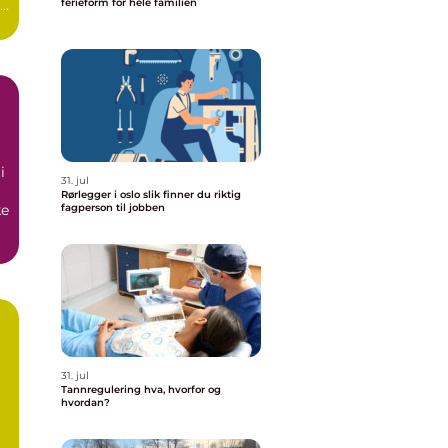
t
ferieform for hele familien
i
31. jul
Rørlegger i oslo slik finner du riktig
ke
fagperson til jobben
ld
31. jul
Tannregulering hva, hvorfor og
hvordan?