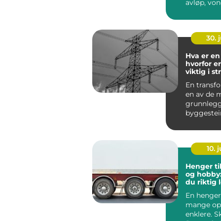
avløp, von
fukt i kjelle
30. j
Hva er en 
hvorfor e
viktig i s
En transf
en av de 
grunnleg
byggestei
strømfors
vår. U...
10. j
Henger ti
og hobby:
du riktig 
En henger
mange op
enklere. S