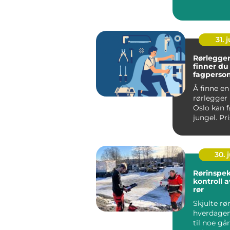
uansett år
godt ...
31. j
Rørlegger i 
finner du 
fagperson
Å finne en
rørlegger
Oslo kan 
jungel. Pr
varierer, t
30. j
Rørinspeksjo
kontroll a
rør
Skjulte rø
hverdagen 
til noe går