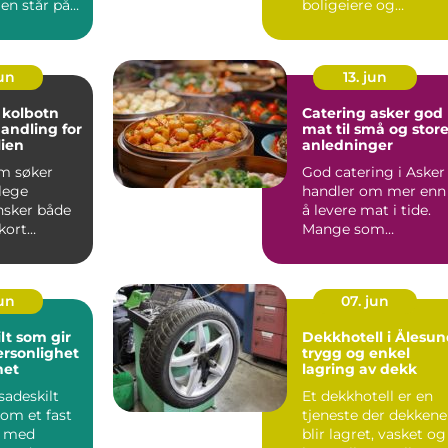
en står på
boligeiere og
Eidsvoll h...
næringsliv. Mange
hus og hytter...
jun
13. jun
 kolbotn
Catering asker god
andling for
mat til små og stor
lien
anledninger
m søker
God catering i Asker
lege
handler om mer enn
nsker både
å levere mat i tide.
kort
Mange som
og moderne
planlegger selskap,
 I ...
konfirmas...
jun
07. jun
lt som gir
Dekkhotell i Ålesu
rsonlighet
trygg og enkel
het
lagring av dekk
sadeskilt
Et dekkhotell er en
om et fast
tjeneste der dekkene
k med
blir lagret, vasket og