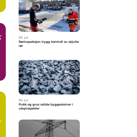
30. jul
?
Rørinspeksjon trygg kontroll av skjulte
rør
30. jul
Pukk og grus solide byggesteiner i
uteprosjekter
e
t