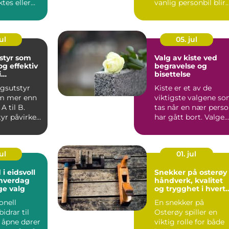
ktes eller
vanlig personbil blir
lertidig,
for liten, men en sto
turbus...
ul
05. jul
styr som
Valg av kiste ved
og effektiv
begravelse og
i
bisettelse
n
ngsutstyr
Kiste er et av de
m mer enn
viktigste valgene s
 A til B.
tas når en nær pers
tyr påvirker
har gått bort. Valge...
, arbe...
ul
01. jul
i eidsvoll
Snekker på osterøy
 hverdag
håndverk, kvalitet
ge valg
og trygghet i hvert
prosjekt
onell
En snekker på
idrar til
Osterøy spiller en
 åpne dører
viktig rolle for både