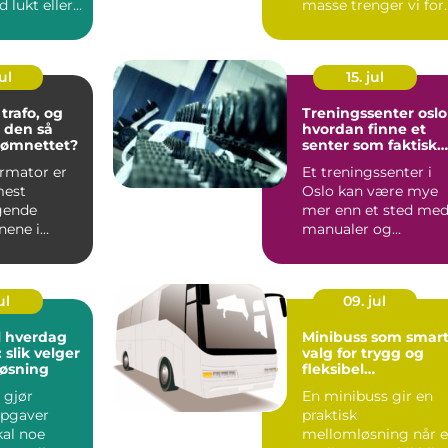
d lukt eller
masse trenger vi for
r...
at dette skal bli ...
ul
15. jul
trafo, og
Treningssenter oslo
r den så
hvordan finne et
trømnettet?
senter som faktisk
passer deg
ormator er
Et treningssenter i
mest
Oslo kan være mye
gende
mer enn et sted me
nene i
manualer og
yningen
tredemøller. For
mange handler...
ul
09. jul
l hverdag
Minibuss som smar
 slik velger
valg for trygg og
løsning
fleksibel
gruppereise
 gjør
En minibuss gir en
pgaver
praktisk
kal noe
mellomløsning når 