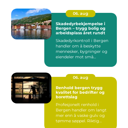
06. aug
Skadedyrbekjempelse i
Bergen – trygg bolig og
arbeidsplass året rundt
Skadedyrkontroll i Bergen
handler om å beskytte
mennesker, bygninger og
eiendeler mot små...
06. aug
Renhold bergen trygg
kvalitet for bedrifter og
borettslag
Profesjonelt renhold i
Bergen handler om langt
mer enn å vaske gulv og
tømme søppel. Riktig
renhold ...