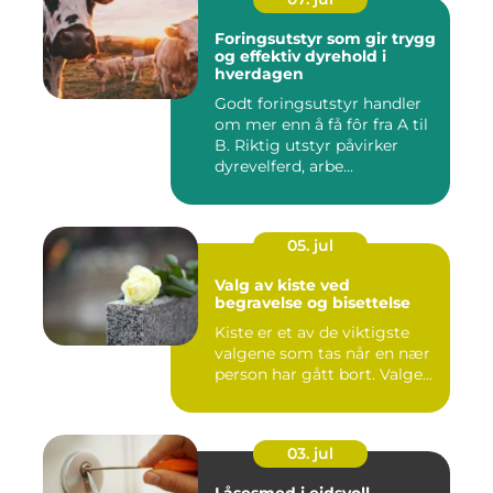
Foringsutstyr som gir trygg
og effektiv dyrehold i
hverdagen
Godt foringsutstyr handler
om mer enn å få fôr fra A til
B. Riktig utstyr påvirker
dyrevelferd, arbe...
05. jul
Valg av kiste ved
begravelse og bisettelse
Kiste er et av de viktigste
valgene som tas når en nær
person har gått bort. Valge...
03. jul