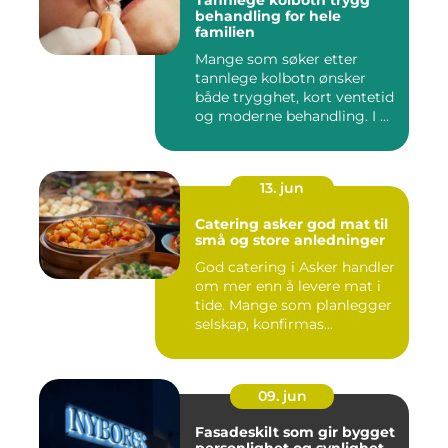
Tannlege kolbotn trygg
behandling for hele
familien
Mange som søker etter
tannlege kolbotn ønsker
både trygghet, kort ventetid
og moderne behandling. I ...
13. jun
Catering asker god mat til
små og store anledninger
God catering i Asker handler
om mer enn å levere mat i
tide. Mange som planlegger
selskap, konfirmas...
09. jun
Fasadeskilt som gir bygget