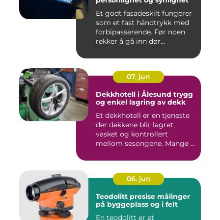
personlighet og synlighet
Et godt fasadeskilt fungerer
som et fast håndtrykk med
forbipasserende. Før noen
rekker å gå inn dør...
07. jun
Dekkhotell i Ålesund trygg
og enkel lagring av dekk
Et dekkhotell er en tjeneste
der dekkene blir lagret,
vasket og kontrollert
mellom sesongene. Mange ...
06. jun
Teodolitt presise målinger
på byggeplass og i felt
En teodolitt er et