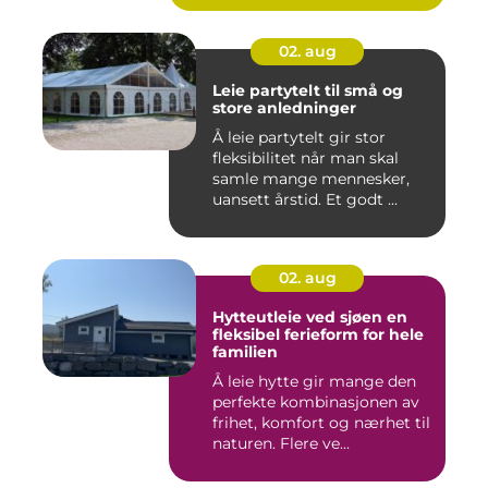
02. aug
Leie partytelt til små og
store anledninger
Å leie partytelt gir stor
fleksibilitet når man skal
samle mange mennesker,
uansett årstid. Et godt ...
02. aug
Hytteutleie ved sjøen en
fleksibel ferieform for hele
familien
Å leie hytte gir mange den
perfekte kombinasjonen av
frihet, komfort og nærhet til
naturen. Flere ve...