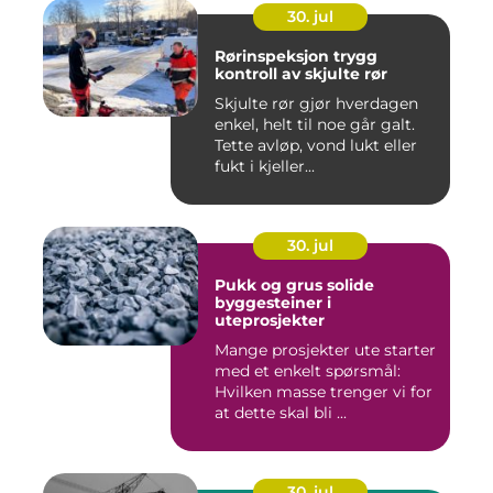
30. jul
Rørinspeksjon trygg
kontroll av skjulte rør
Skjulte rør gjør hverdagen
enkel, helt til noe går galt.
Tette avløp, vond lukt eller
fukt i kjeller...
30. jul
Pukk og grus solide
byggesteiner i
uteprosjekter
Mange prosjekter ute starter
med et enkelt spørsmål:
Hvilken masse trenger vi for
at dette skal bli ...
30. jul