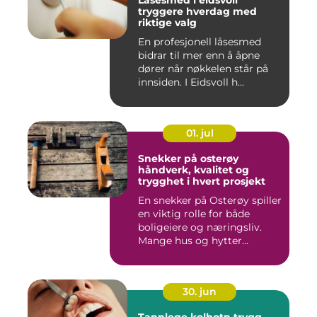
Låsesmed i eidsvoll
tryggere hverdag med
riktige valg
En profesjonell låsesmed
bidrar til mer enn å åpne
dører når nøkkelen står på
innsiden. I Eidsvoll h...
01. jul
Snekker på osterøy
håndverk, kvalitet og
trygghet i hvert prosjekt
En snekker på Osterøy spiller
en viktig rolle for både
boligeiere og næringsliv.
Mange hus og hytter...
30. jun