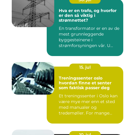
Hva er en trafo, og hvorfor
er den så viktig i
strømnettet?
En transformator er en av de
mest grunnleggende
byggesteinene i
strømforsyningen vår. U...
15. jul
Treningssenter oslo
hvordan finne et senter
som faktisk passer deg
Et treningssenter i Oslo kan
være mye mer enn et sted
med manualer og
tredemøller. For mange
handler...
10. jul