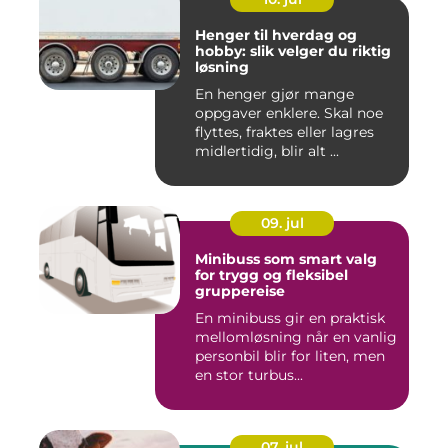
Henger til hverdag og
hobby: slik velger du riktig
løsning
En henger gjør mange
oppgaver enklere. Skal noe
flyttes, fraktes eller lagres
midlertidig, blir alt ...
09. jul
Minibuss som smart valg
for trygg og fleksibel
gruppereise
En minibuss gir en praktisk
mellomløsning når en vanlig
personbil blir for liten, men
en stor turbus...
07. jul