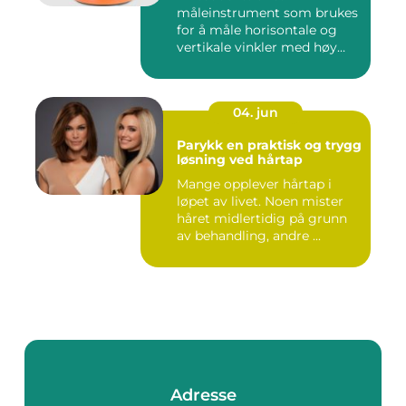
måleinstrument som brukes
for å måle horisontale og
vertikale vinkler med høy
nøy...
04. jun
Parykk en praktisk og trygg
løsning ved hårtap
Mange opplever hårtap i
løpet av livet. Noen mister
håret midlertidig på grunn
av behandling, andre ...
Adresse