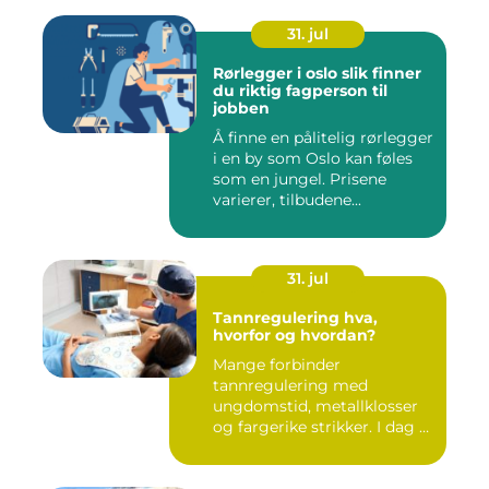
31. jul
Rørlegger i oslo slik finner
du riktig fagperson til
jobben
Å finne en pålitelig rørlegger
i en by som Oslo kan føles
som en jungel. Prisene
varierer, tilbudene...
31. jul
Tannregulering hva,
hvorfor og hvordan?
Mange forbinder
tannregulering med
ungdomstid, metallklosser
og fargerike strikker. I dag er
bildet ...