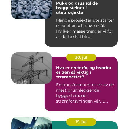
Pukk og grus solide
byggesteiner i
uteprosjekter
Mange prosjekter ute starter
med et enkelt spørsmål:
Hvilken masse trenger vi for
at dette skal bli ...
30. jul
Hva er en trafo, og hvorfor
er den så viktig i
strømnettet?
En transformator er en av de
mest grunnleggende
byggesteinene i
strømforsyningen vår. U...
15. jul