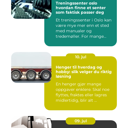
Treningssenter oslo
hvordan finne et senter
som faktisk passer deg
Et treningssenter i Oslo kan
være mye mer enn et sted
med manualer og
tredemøller. For mange
handler...
10. jul
Henger til hverdag og
hobby: slik velger du riktig
løsning
En henger gjør mange
oppgaver enklere. Skal noe
flyttes, fraktes eller lagres
midlertidig, blir alt ...
09. jul