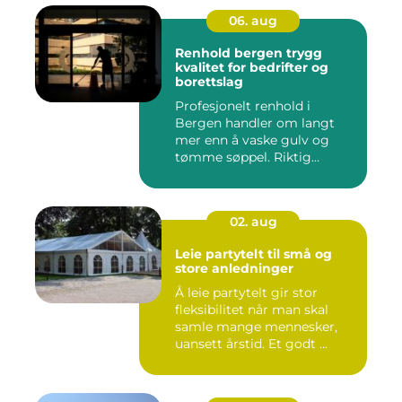
06. aug
Renhold bergen trygg
kvalitet for bedrifter og
borettslag
Profesjonelt renhold i
Bergen handler om langt
mer enn å vaske gulv og
tømme søppel. Riktig
renhold ...
02. aug
Leie partytelt til små og
store anledninger
Å leie partytelt gir stor
fleksibilitet når man skal
samle mange mennesker,
uansett årstid. Et godt ...