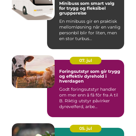
Minibuss som smart valg
for trygg og fleksibel
gruppereise
En minibuss gir en praktisk
mellomløsning når en vanlig
personbil blir for liten, men
en stor turbus...
07. jul
Foringsutstyr som gir trygg
og effektiv dyrehold i
hverdagen
Godt foringsutstyr handler
om mer enn å få fôr fra A til
B. Riktig utstyr påvirker
dyrevelferd, arbe...
05. jul