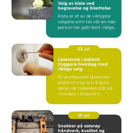
Valg av kiste ved
begravelse og bisettelse
Kiste er et av de viktigste
valgene som tas når en nær
person har gått bort. Valge...
03. jul
Låsesmed i eidsvoll
tryggere hverdag med
riktige valg
En profesjonell låsesmed
bidrar til mer enn å åpne
dører når nøkkelen står på
innsiden. I Eidsvoll h...
01. jul
Snekker på osterøy
håndverk, kvalitet og