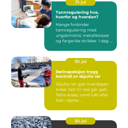
31. jul
Tannregulering hva,
hvorfor og hvordan?
Mange forbinder
tannregulering med
ungdomstid, metallklosser
og fargerike strikker. I dag er
bildet ...
30. jul
Rørinspeksjon trygg
kontroll av skjulte rør
Skjulte rør gjør hverdagen
enkel, helt til noe går galt.
Tette avløp, vond lukt eller
fukt i kjeller...
30. jul