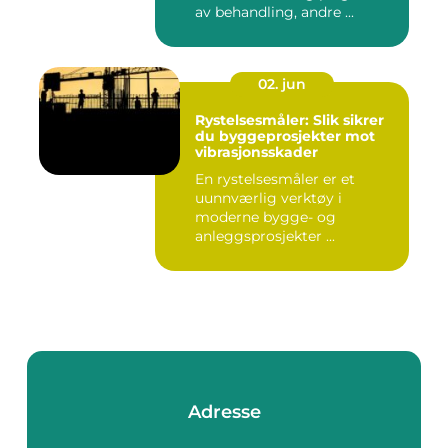
av behandling, andre ...
02. jun
Rystelsesmåler: Slik sikrer
du byggeprosjekter mot
vibrasjonsskader
En rystelsesmåler er et
uunnværlig verktøy i
moderne bygge- og
anleggsprosjekter ...
Adresse