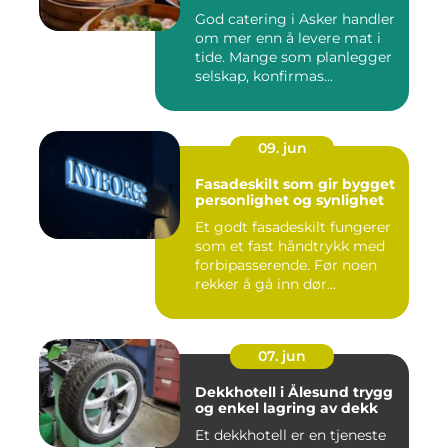
God catering i Asker handler
om mer enn å levere mat i
tide. Mange som planlegger
selskap, konfirmas...
09. jun
Fasadeskilt som gir bygget
personlighet og synlighet
Et godt fasadeskilt fungerer
som et fast håndtrykk med
forbipasserende. Før noen
rekker å gå inn dør...
07. jun
Dekkhotell i Ålesund trygg
og enkel lagring av dekk
Et dekkhotell er en tjeneste