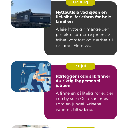
02. aug
Hytteutleie ved sjøen en
fleksibel ferieform for hele
familien
Å leie hytte gir mange den
perfekte kombinasjonen av
frihet, komfort og nærhet til
naturen. Flere ve...
31. jul
Rørlegger i oslo slik finner
du riktig fagperson til
jobben
Å finne en pålitelig rørlegger
i en by som Oslo kan føles
som en jungel. Prisene
varierer, tilbudene...