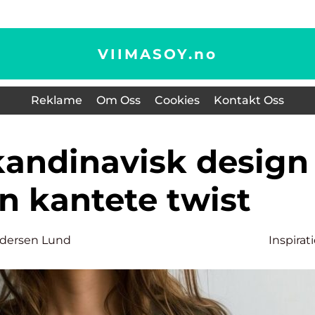
VIIMASOY.
no
Reklame
Om Oss
Cookies
Kontakt Oss
n kantete twist
ersen Lund
Inspirat