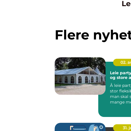
Le
Flere nyhe
02. 
Leie party
og store 
Å leie part
stor fleksi
man skal 
mange me
uansett år
godt ...
31. j