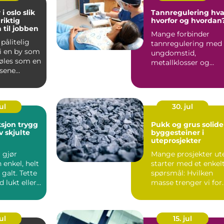
oslo slik
Tannregulering hva,
riktig
hvorfor og hvordan
 til jobben
Mange forbinder
 pålitelig
tannregulering med
 i en by som
ungdomstid,
føles som en
metallklosser og
isene
fargerike strikker. I
ilbudene...
dag er bildet ...
ul
30. jul
n trygg
Pukk og grus solide
v skjulte
byggesteiner i
uteprosjekter
r gjør
Mange prosjekter ut
enkel, helt
starter med et enkel
 galt. Tette
spørsmål: Hvilken
d lukt eller
masse trenger vi for
r...
at dette skal bli ...
ul
15. jul