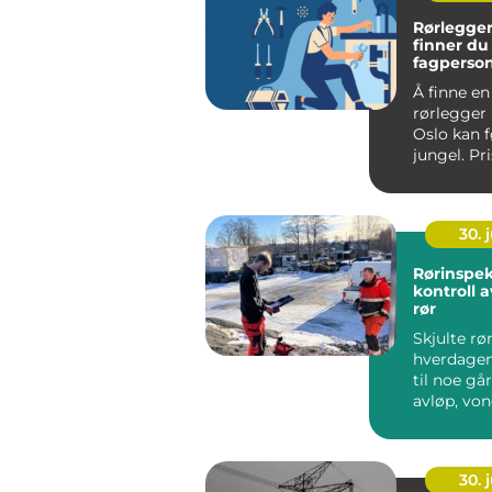
Rørlegger i 
finner du 
fagperson
Å finne en
rørlegger
Oslo kan 
jungel. Pr
varierer, t
30. j
Rørinspeksjo
kontroll a
rør
Skjulte rø
hverdagen 
til noe går
avløp, von
fukt i kjelle
30. j