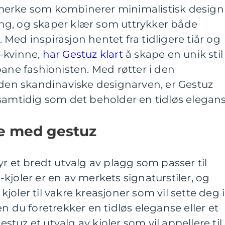
merke som kombinerer minimalistisk design
ng, og skaper klær som uttrykker både
e. Med inspirasjon hentet fra tidligere tiår og
-kvinne,
har Gestuz klart
å skape en unik stil
bane fashionisten. Med røtter i den
 den skandinaviske designarven, er Gestuz
samtidig som det beholder en tidløs elegans
e med gestuz
yr et bredt utvalg av plagg som passer til
kjoler er en av merkets signaturstiler, og
 kjoler til vakre kreasjoner som vil sette deg i
n du foretrekker en tidløs eleganse eller et
Gestuz et utvalg av kjoler som vil appellere til