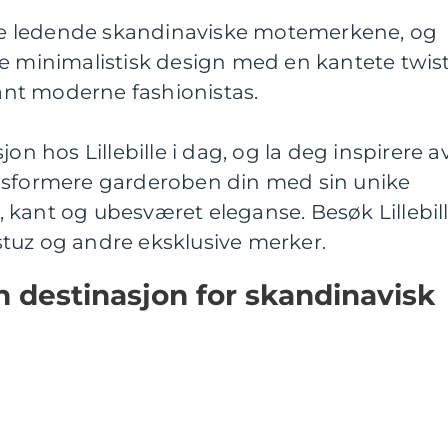
v de ledende skandinaviske motemerkene, og
re minimalistisk design med en kantete twis
lant moderne fashionistas.
on hos Lillebille i dag, og la deg inspirere a
nsformere garderoben din med sin unike
 kant og ubesværet eleganse. Besøk Lillebil
tuz og andre eksklusive merker.
in destinasjon for skandinavisk