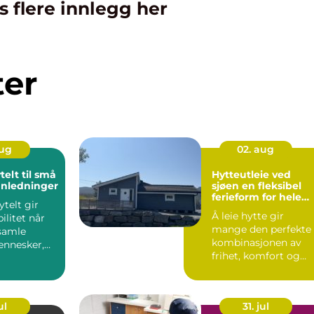
s flere innlegg her
ter
aug
02. aug
telt til små
Hytteutleie ved
anledninger
sjøen en fleksibel
ferieform for hele
ytelt gir
familien
Å leie hytte gir
bilitet når
mange den perfekte
samle
kombinasjonen av
nnesker,
frihet, komfort og
stid. Et
nærhet til naturen.
Flere ve...
ul
31. jul