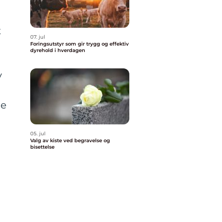
t
07. jul
Foringsutstyr som gir trygg og effektiv
dyrehold i hverdagen
v
le
05. jul
Valg av kiste ved begravelse og
bisettelse