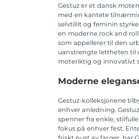
Gestuz er et dansk mote
med en kantete tilnærmi
selvtillit og feminin styrk
en moderne rock and roll
som appellerer til den ur
uanstrengte lettheten til
moteriktig og innovativt 
Moderne elegans
Gestuz-kolleksjonene tilb
enhver anledning. Gestuz-
spenner fra enkle, stilfulle
fokus på enhver fest. Ente
friskt pust av farger, har 