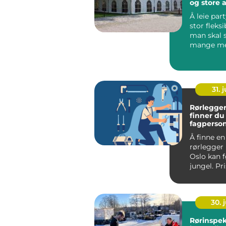
og store 
Å leie part
stor fleksi
man skal 
mange me
uansett år
godt ...
31. j
Rørlegger i 
finner du 
fagperson
Å finne en
rørlegger
Oslo kan 
jungel. Pr
varierer, t
30. j
Rørinspeksjo