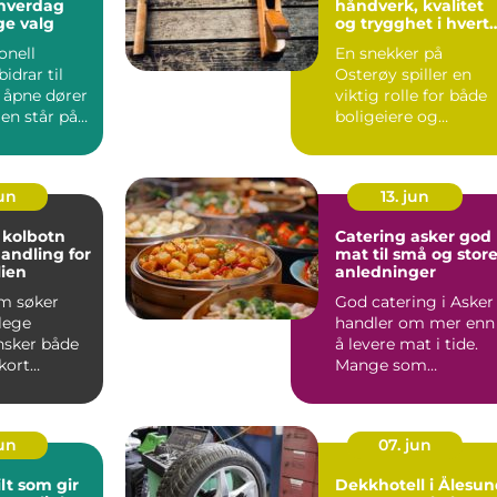
 hverdag
håndverk, kvalitet
ge valg
og trygghet i hvert
prosjekt
onell
En snekker på
idrar til
Osterøy spiller en
 åpne dører
viktig rolle for både
en står på
boligeiere og
Eidsvoll h...
næringsliv. Mange
hus og hytter...
jun
13. jun
 kolbotn
Catering asker god
andling for
mat til små og stor
lien
anledninger
m søker
God catering i Asker
lege
handler om mer enn
nsker både
å levere mat i tide.
kort
Mange som
og moderne
planlegger selskap,
 I ...
konfirmas...
jun
07. jun
lt som gir
Dekkhotell i Ålesu