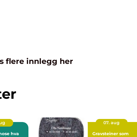
s flere innlegg her
ter
aug
07. aug
se hva
Gravsteiner som