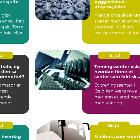
v skjulte
byggesteiner i
uteprosjekter
r gjør
Mange prosjekter ut
enkel, helt
starter med et enkel
 galt. Tette
spørsmål: Hvilken
d lukt eller
masse trenger vi for
r...
at dette skal bli ...
ul
15. jul
trafo, og
Treningssenter oslo
r den så
hvordan finne et
trømnettet?
senter som faktisk
passer deg
ormator er
Et treningssenter i
mest
Oslo kan være mye
gende
mer enn et sted me
nene i
manualer og
yningen
tredemøller. For
mange handler...
ul
09. jul
l hverdag
Minibuss som smar