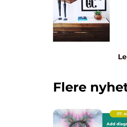
Le
Flere nyhe
07. 
Add diagno