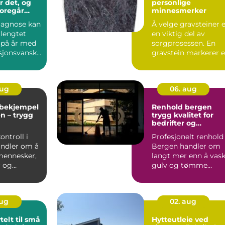
 det, og
personlige
oregår
minnesmerker
g?
iagnose kan
Å velge gravsteiner 
rlengtet
en viktig del av
 på år med
sorgprosessen. En
sjonsvanske
gravstein markerer e
verdagen ...
liv som er levd, og ...
aug
06. aug
bekjempel
Renhold bergen
en – trygg
trygg kvalitet for
bedrifter og
ass året
borettslag
ntroll i
Profesjonelt renhold 
ndler om å
Bergen handler om
mennesker,
langt mer enn å vas
 og
gulv og tømme
mot små...
søppel. Riktig renho
...
aug
02. aug
telt til små
Hytteutleie ved