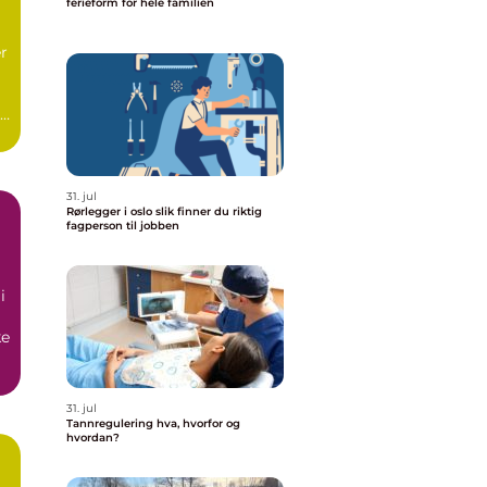
ferieform for hele familien
er
t
31. jul
Rørlegger i oslo slik finner du riktig
fagperson til jobben
i
ke
ld
31. jul
Tannregulering hva, hvorfor og
hvordan?