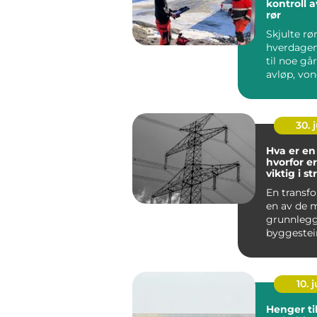
kontroll a
rør
Skjulte rø
hverdagen 
til noe går
avløp, von
fukt i kjelle
30. j
Hva er en 
hvorfor e
viktig i s
En transf
en av de 
grunnleg
byggestei
strømfors
vår. U...
10. j
Henger ti