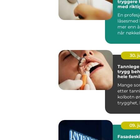
tryggere
med rikti
En profesj
låsesmed b
mer enn å
når nøkkel
innsiden. I 
30. 
Tannlege
trygg beh
hele fami
Mange so
etter tann
kolbotn ø
trygghet, 
ventetid 
behandling.
09. 
Fasadeski