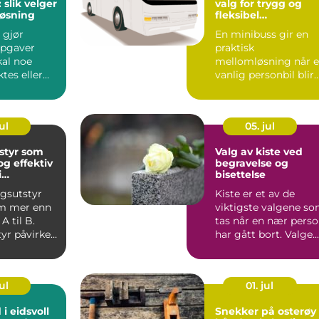
 slik velger
valg for trygg og
løsning
fleksibel
gruppereise
 gjør
En minibuss gir en
pgaver
praktisk
kal noe
mellomløsning når 
ktes eller
vanlig personbil blir
lertidig,
for liten, men en sto
turbus...
ul
05. jul
styr som
Valg av kiste ved
og effektiv
begravelse og
i
bisettelse
n
ngsutstyr
Kiste er et av de
m mer enn
viktigste valgene s
 A til B.
tas når en nær pers
tyr påvirker
har gått bort. Valge...
, arbe...
ul
01. jul
i eidsvoll
Snekker på osterøy