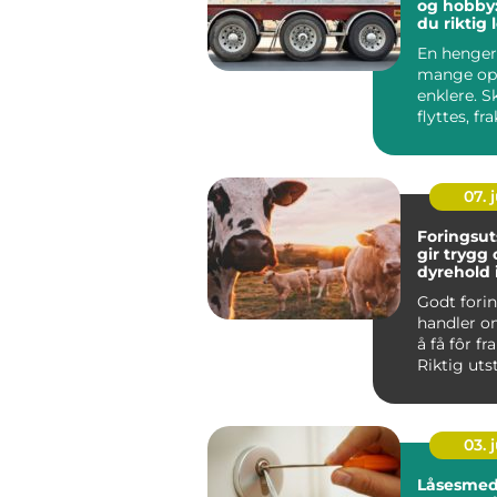
og hobby:
du riktig 
En henger
mange op
enklere. S
flyttes, fra
lagres mid
blir alt ...
07. j
Foringsut
gir trygg 
dyrehold 
hverdage
Godt fori
handler o
å få fôr fra
Riktig uts
dyrevelferd
03. j
Låsesmed 