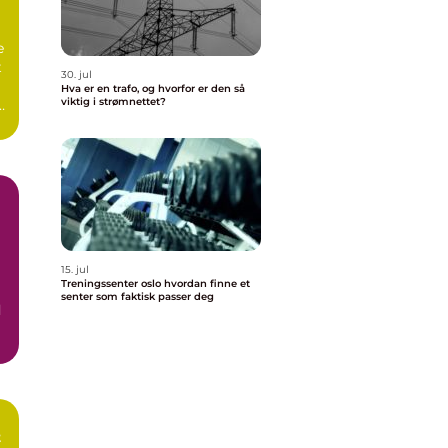
e
t
30. jul
Hva er en trafo, og hvorfor er den så
viktig i strømnettet?
15. jul
Treningssenter oslo hvordan finne et
senter som faktisk passer deg
d
t