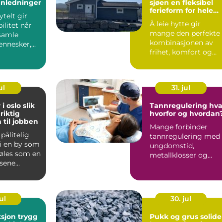
anledninger
sjøen en fleksibel
ferieform for hele
ytelt gir
familien
Å leie hytte gir
bilitet når
mange den perfekte
samle
kombinasjonen av
nnesker,
frihet, komfort og
stid. Et
nærhet til naturen.
Flere ve...
ul
31. jul
oslo slik
Tannregulering hva,
riktig
hvorfor og hvordan
 til jobben
Mange forbinder
 pålitelig
tannregulering med
 i en by som
ungdomstid,
føles som en
metallklosser og
isene
fargerike strikker. I
ilbudene...
dag er bildet ...
ul
30. jul
n trygg
Pukk og grus solide