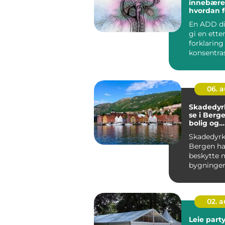
innebærer
hvordan f
utrednin
En ADD d
gi en ette
forklaring
konsentra
r, kaos i h
06. 
Skadedyr
se i Berg
bolig og
arbeidspl
Skadedyrko
rundt
Bergen ha
beskytte 
bygninger
eiendeler 
02. 
Leie party