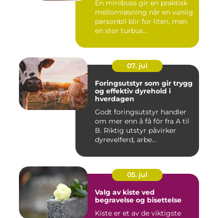
En minibuss gir en praktisk
mellomløsning når en vanlig
personbil blir for liten, men
en stor turbus...
07. jul
Foringsutstyr som gir trygg
og effektiv dyrehold i
hverdagen
Godt foringsutstyr handler
om mer enn å få fôr fra A til
B. Riktig utstyr påvirker
dyrevelferd, arbe...
05. jul
Valg av kiste ved
begravelse og bisettelse
Kiste er et av de viktigste