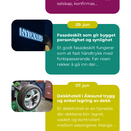
selskap, konfirmas...
09. jun
Fasadeskilt som gir bygget
personlighet og synlighet
Et godt fasadeskilt fungerer
som et fast håndtrykk med
forbipasserende. Før noen
rekker å gå inn dør...
07. jun
Dekkhotell i Ålesund trygg
og enkel lagring av dekk
Et dekkhotell er en tjeneste
der dekkene blir lagret,
vasket og kontrollert
mellom sesongene. Mange ...