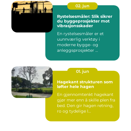
02. jun
Rystelsesmåler: Slik sikrer
du byggeprosjekter mot
vibrasjonsskader
En rystelsesmåler er et
uunnværlig verktøy i
moderne bygge- og
anleggsprosjekter ...
01. jun
Hagekant strukturen som
løfter hele hagen
En gjennomtenkt hagekant
gjør mer enn å skille plen fra
bed. Den gir hagen retning,
ro og tydelige l...