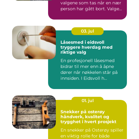
valgene som tas når en nær
person har gått bort. Valge...
03. jul
Låsesmed i eidsvoll
tryggere hverdag med
riktige valg
En profesjonell låsesmed
bidrar til mer enn å åpne
dører når nøkkelen står på
innsiden. I Eidsvoll h...
01. jul
Snekker på osterøy
håndverk, kvalitet og
trygghet i hvert prosjekt
En snekker på Osterøy spiller
en viktig rolle for både