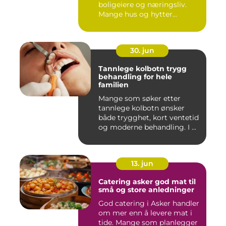
boligeiere og næringsliv.
Mange hus og hytter...
30. jun
Tannlege kolbotn trygg
behandling for hele
familien
Mange som søker etter
tannlege kolbotn ønsker
både trygghet, kort ventetid
og moderne behandling. I ...
13. jun
Catering asker god mat til
små og store anledninger
God catering i Asker handler
om mer enn å levere mat i
tide. Mange som planlegger