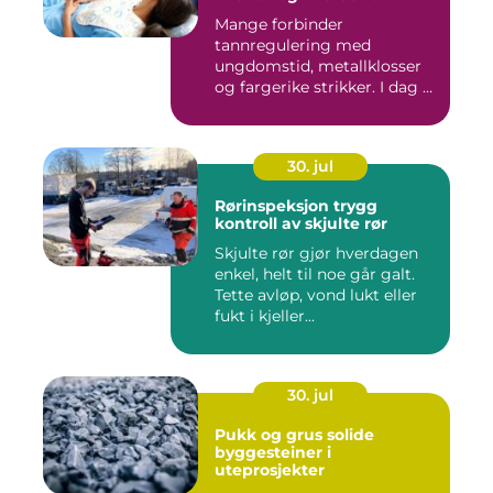
Mange forbinder
tannregulering med
ungdomstid, metallklosser
og fargerike strikker. I dag er
bildet ...
30. jul
Rørinspeksjon trygg
kontroll av skjulte rør
Skjulte rør gjør hverdagen
enkel, helt til noe går galt.
Tette avløp, vond lukt eller
fukt i kjeller...
30. jul
Pukk og grus solide
byggesteiner i
uteprosjekter