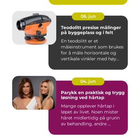
06. jun
Teodolitt presise målinger
på byggeplass og i felt
En teodolitt er et
måleinstrument som brukes
for å måle horisontale og
vertikale vinkler med høy
nøy...
04. jun
Parykk en praktisk og trygg
løsning ved hårtap
Mange opplever hårtap i
løpet av livet. Noen mister
håret midlertidig på grunn
av behandling, andre ...