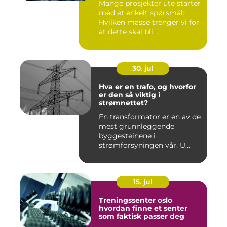
Mange prosjekter ute starter
med et enkelt spørsmål:
Hvilken masse trenger vi for
at dette skal bli ...
30. jul
Hva er en trafo, og hvorfor
er den så viktig i
strømnettet?
En transformator er en av de
mest grunnleggende
byggesteinene i
strømforsyningen vår. U...
15. jul
Treningssenter oslo
hvordan finne et senter
som faktisk passer deg