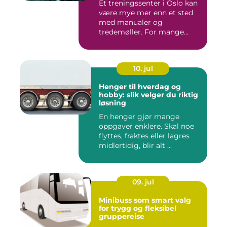
Et treningssenter i Oslo kan
være mye mer enn et sted
med manualer og
tredemøller. For mange
handler...
10. jul
Henger til hverdag og
hobby: slik velger du riktig
løsning
En henger gjør mange
oppgaver enklere. Skal noe
flyttes, fraktes eller lagres
midlertidig, blir alt ...
09. jul
Minibuss som smart valg
for trygg og fleksibel
gruppereise