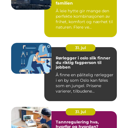
familien
Å leie hytte gir mange den
perfekte kombinasjonen av
frihet, komfort og nærhet til
naturen. Flere ve...
31. jul
Rørlegger i oslo slik finner
du riktig fagperson til
jobben
Å finne en pålitelig rørlegger
i en by som Oslo kan føles
som en jungel. Prisene
varierer, tilbudene...
31. jul
Tannregulering hva,
hvorfor og hvordan?