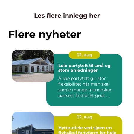
Les flere innlegg her
Flere nyheter
02. aug
Leie partytelt til små og
store anledninger
Å leie partytelt gir stor
fleksibilitet når man skal
samle mange mennesker,
uansett årstid. Et godt ...
02. aug
Hytteutleie ved sjøen en
fleksibel ferieform for hele