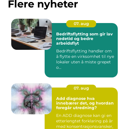
Flere nyheter
07. aug
Bedriftsflytting som gir lav
nedetid og bedre
arbeidsflyt
Bedriftsflytting handler om
å flytte en virksomhet til nye
lokaler uten å miste grepet
o...
07. aug
Add diagnose hva
innebærer det, og hvordan
foregår utredning?
En ADD diagnose kan gi en
etterlengtet forklaring på år
med konsentrasjonsvansker,