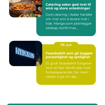
Catering asker god mat til
små og store anledninger
God catering i Asker handler
om mer enn å levere mat i
tide. Mange som planlegger
selskap, konfirmas...
09. jun
Fasadeskilt som gir bygget
personlighet og synlighet
Et godt fasadeskilt fungerer
som et fast håndtrykk med
forbipasserende. Før noen
rekker å gå inn dør...