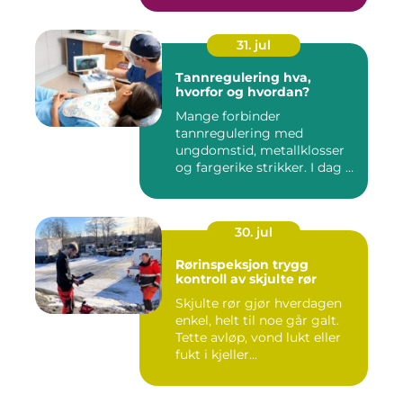
31. jul
Tannregulering hva,
hvorfor og hvordan?
Mange forbinder
tannregulering med
ungdomstid, metallklosser
og fargerike strikker. I dag er
bildet ...
30. jul
Rørinspeksjon trygg
kontroll av skjulte rør
Skjulte rør gjør hverdagen
enkel, helt til noe går galt.
Tette avløp, vond lukt eller
fukt i kjeller...