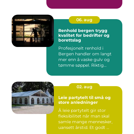
06. aug
Renhold bergen trygg
kvalitet for bedrifter og
borettslag
Profesjonelt renhold i
Bergen handler om langt
mer enn å vaske gulv og
tømme søppel. Riktig
renhold ...
02. aug
Leie partytelt til små og
store anledninger
Å leie partytelt gir stor
fleksibilitet når man skal
samle mange mennesker,
uansett årstid. Et godt ...