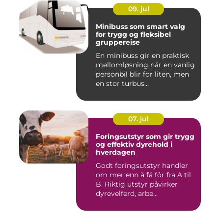
09. jul
Minibuss som smart valg
for trygg og fleksibel
gruppereise
En minibuss gir en praktisk
mellomløsning når en vanlig
personbil blir for liten, men
en stor turbus...
07. jul
Foringsutstyr som gir trygg
og effektiv dyrehold i
hverdagen
Godt foringsutstyr handler
om mer enn å få fôr fra A til
B. Riktig utstyr påvirker
dyrevelferd, arbe...