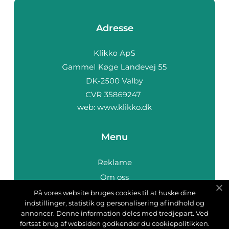
Adresse
web:
www.klikko.dk
Menu
Reklame
Om oss
Cookies
På vores website bruges cookies til at huske dine
indstillinger, statistik og personalisering af indhold og
Kontakt Oss
annoncer. Denne information deles med tredjepart. Ved
Sitemap
fortsat brug af websiden godkender du cookiepolitikken.