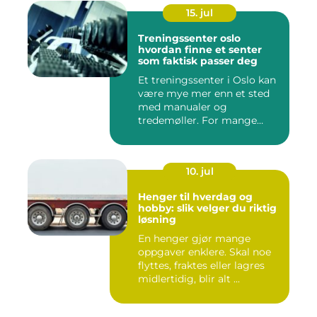
15. jul
Treningssenter oslo
hvordan finne et senter
som faktisk passer deg
Et treningssenter i Oslo kan
være mye mer enn et sted
med manualer og
tredemøller. For mange
handler...
10. jul
Henger til hverdag og
hobby: slik velger du riktig
løsning
En henger gjør mange
oppgaver enklere. Skal noe
flyttes, fraktes eller lagres
midlertidig, blir alt ...