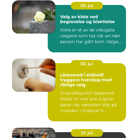
05. jul
Valg av kiste ved
begravelse og bisettelse
Kiste er et av de viktigste
valgene som tas når en nær
person har gått bort. Valge...
03. jul
Låsesmed i eidsvoll
tryggere hverdag med
riktige valg
En profesjonell låsesmed
bidrar til mer enn å åpne
dører når nøkkelen står på
innsiden. I Eidsvoll h...
01. jul