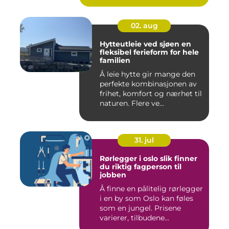
02. aug
Hytteutleie ved sjøen en
fleksibel ferieform for hele
familien
Å leie hytte gir mange den
perfekte kombinasjonen av
frihet, komfort og nærhet til
naturen. Flere ve...
31. jul
Rørlegger i oslo slik finner
du riktig fagperson til
jobben
Å finne en pålitelig rørlegger
i en by som Oslo kan føles
som en jungel. Prisene
varierer, tilbudene...