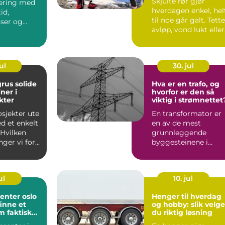
Skjulte rør gjør
ering med
hverdagen enkel, hel
id,
til noe går galt. Tette
sser og
avløp, vond lukt eller
trikker. I
fukt i kjeller...
t ...
ul
30. jul
solide
Hva er en trafo, og
ner i
hvorfor er den så
kter
viktig i strømnettet
sjekter ute
En transformator er
d et enkelt
en av de mest
 Hvilken
grunnleggende
ger vi for
byggesteinene i
l bli ...
strømforsyningen
vår. U...
ul
10. jul
enter oslo
Henger til hverdag
inne et
og hobby: slik velge
m faktisk
du riktig løsning
eg