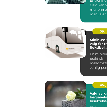
Et trening
Oslo kan 
mer enn e
manualer
tredemølle
mange han
09. j
Minibuss
valg for t
fleksibel
gruppere
En minibu
praktisk
mellomløs
vanlig per
for liten,
turbus...
05. j
Valg av k
begravels
bisettelse