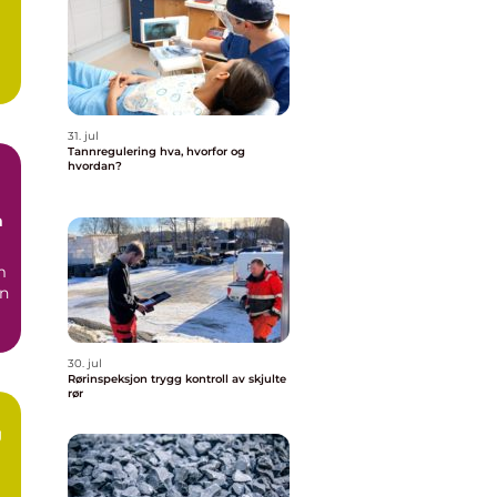
31. jul
Tannregulering hva, hvorfor og
hvordan?
n
m
en
30. jul
Rørinspeksjon trygg kontroll av skjulte
rør