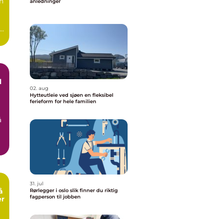
n
anledninger
e
l
02. aug
Hytteutleie ved sjøen en fleksibel
ferieform for hele familien
å
31. jul
å
Rørlegger i oslo slik finner du riktig
fagperson til jobben
er