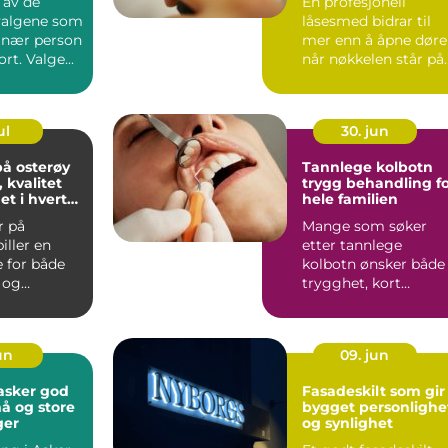
t av de
En profesjonell
 valgene som
låsesmed bidrar til
n nær person
mer enn å åpne døre
rt. Valge...
når nøkkelen står på
innsiden. I Eidsvoll h..
ul
30. jun
å osterøy
Tannlege kolbotn
 kvalitet
trygg behandling f
et i hvert
hele familien
r på
Mange som søker
iller en
etter tannlege
e for både
kolbotn ønsker både
 og
trygghet, kort
v. Mange
ventetid og modern
er...
behandling. I ...
un
09. jun
ker god
Fasadeskilt som gir
må og store
bygget personlighe
ger
og synlighet