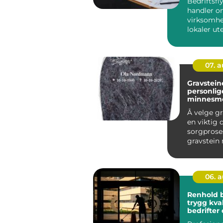
Bedriftsfl
handler om
virksomhet
lokaler ut
grepet o...
07. 
Gravstein
personlig
minnesm
Å velge gr
en viktig 
sorgprose
gravstein
liv som er 
06. 
Renhold 
trygg kval
bedrifter
borettsla