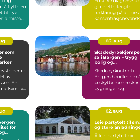
ytting
En ADD diagnose ka
 å flytte en
gi en etterlengtet
 til nye
forklaring på år med
en å miste
konsentrasjonsvansk
r, kaos i hverdagen ...
aug
06. aug
er som
Skadedyrbekjempe
e
se i Bergen – trygg
erker
bolig og
arbeidsplass året
avsteiner er
Skadedyrkontroll i
rundt
del av
Bergen handler om 
ssen. En
beskytte mennesker,
 markerer et
bygninger og
levd, og ...
eiendeler mot små...
aug
02. aug
bergen
Leie partytelt til sm
itet for
og store anledning
 og
Å leie partytelt gir
g