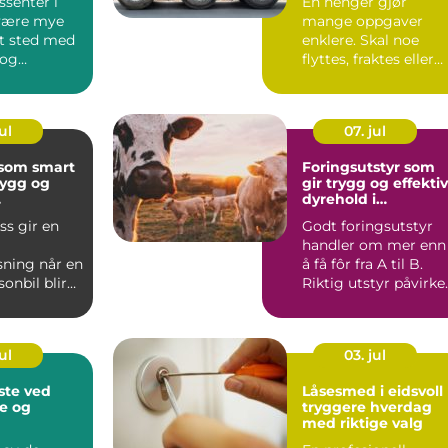
ssenter i
En henger gjør
være mye
mange oppgaver
t sted med
enklere. Skal noe
 og
flyttes, fraktes eller
r. For
lagres midlertidig,
dler...
blir alt ...
ul
07. jul
 som smart
Foringsutstyr som
rygg og
gir trygg og effektiv
dyrehold i
ise
hverdagen
ss gir en
Godt foringsutstyr
handler om mer enn
ning når en
å få fôr fra A til B.
sonbil blir
Riktig utstyr påvirke
 men en stor
dyrevelferd, arbe...
ul
03. jul
iste ved
Låsesmed i eidsvoll
e og
tryggere hverdag
med riktige valg