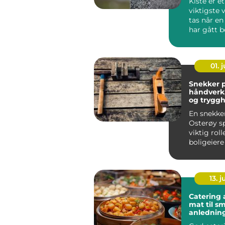
Kiste er e
viktigste
tas når e
har gått bo
01. j
Snekker p
håndverk,
og tryggh
prosjekt
En snekke
Osterøy sp
viktig roll
boligeiere
næringsli
hus og hytt
13. j
Catering as
mat til s
anlednin