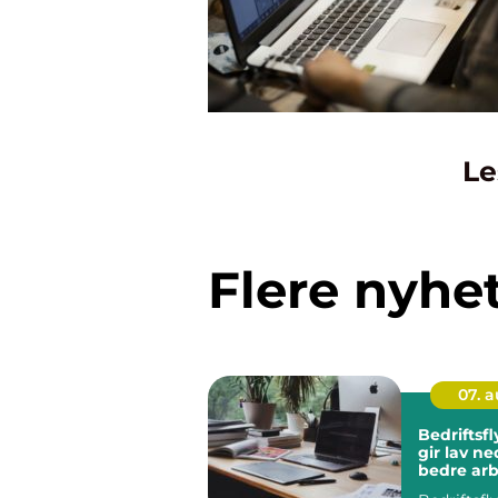
Le
Flere nyhe
07. 
Bedriftsf
gir lav n
bedre arb