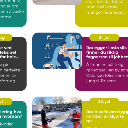
lt renhold i
stor fleksibilitet når
andler om
man skal samle
 enn å vaske
mange mennesker,
tømme
uansett årstid. Et
ktig renhold
godt ...
aug
31. jul
ie ved
Rørlegger i oslo slik
finner du riktig
for hele
fagperson til jobbe
e gir
Å finne en pålitelig
 perfekte
rørlegger i en by so
onen av
Oslo kan føles som 
mfort og
jungel. Prisene
 naturen.
varierer, tilbudene...
ul
30. jul
ing hva,
Rørinspeksjon trygg
g hvordan?
kontroll av skjulte
rør
binder