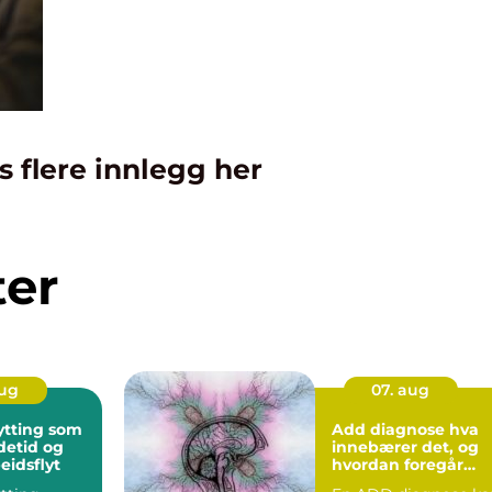
s flere innlegg her
ter
aug
07. aug
lytting som
Add diagnose hva
edetid og
innebærer det, og
eidsflyt
hvordan foregår
utredning?