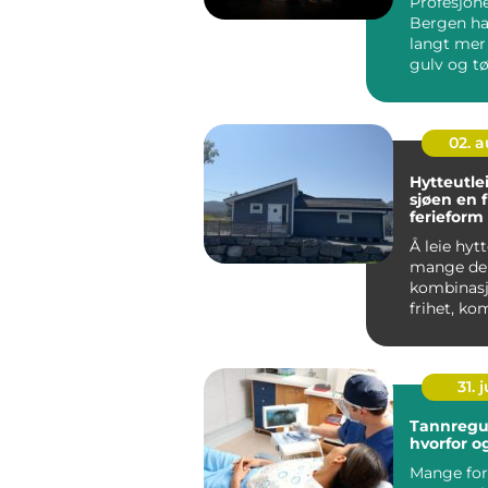
Profesjone
Bergen h
langt mer
gulv og 
søppel. Ri
...
02. 
Hytteutle
sjøen en fleksibel
ferieform 
familien
Å leie hytt
mange den
kombinasj
frihet, ko
nærhet til
Flere ve...
31. j
Tannreguler
hvorfor o
Mange for