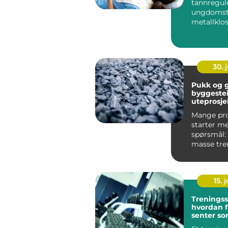
tannregul
ungdomst
metallklo
fargerike s
dag er bilde
30. j
Pukk og grus 
byggestei
uteprosje
Mange pro
starter me
spørsmål:
masse tren
at dette ska
15. j
Treningss
hvordan f
senter so
passer d