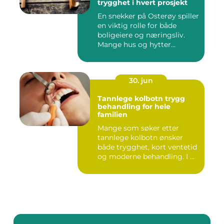
trygghet i hvert prosjekt
En snekker på Osterøy spiller
en viktig rolle for både
boligeiere og næringsliv.
Mange hus og hytter...
30. jun
Tannlege kolbotn trygg
behandling for hele
familien
Mange som søker etter
tannlege kolbotn ønsker
både trygghet, kort ventetid
og moderne behandling. I ...