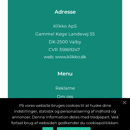
Adresse
web:
www.klikko.dk
Menu
Reklame
Om oss
Cookies
På vores website bruges cookies til at huske dine
indstillinger, statistik og personalisering af indhold og
Kontakt Oss
annoncer. Denne information deles med tredjepart. Ved
Sitemap
fortsat brug af websiden godkender du cookiepolitikken.