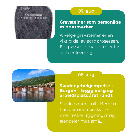
07. aug
Gravsteiner som personlige
minnesmerker
Å velge gravsteiner er en
viktig del av sorgprosessen.
En gravstein markerer et liv
som er levd, og ...
06. aug
Skadedyrbekjempelse i
Bergen – trygg bolig og
arbeidsplass året rundt
Skadedyrkontroll i Bergen
handler om å beskytte
mennesker, bygninger og
eiendeler mot små...