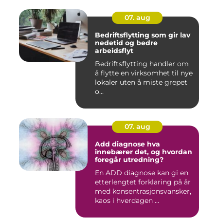
07. aug
Bedriftsflytting som gir lav
nedetid og bedre
arbeidsflyt
Bedriftsflytting handler om
å flytte en virksomhet til nye
lokaler uten å miste grepet
o...
07. aug
Add diagnose hva
innebærer det, og hvordan
foregår utredning?
En ADD diagnose kan gi en
etterlengtet forklaring på år
med konsentrasjonsvansker,
kaos i hverdagen ...