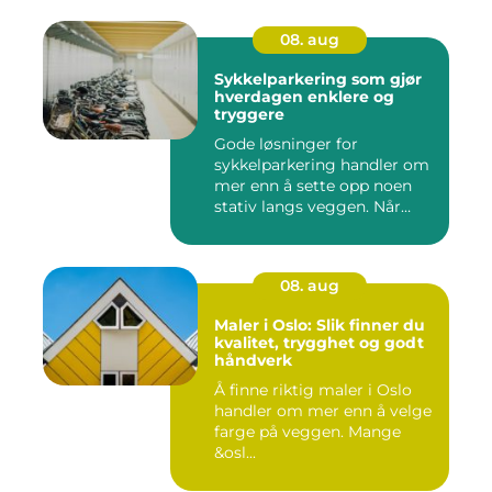
08. aug
Sykkelparkering som gjør
hverdagen enklere og
tryggere
Gode løsninger for
sykkelparkering handler om
mer enn å sette opp noen
stativ langs veggen. Når
fler...
08. aug
Maler i Oslo: Slik finner du
kvalitet, trygghet og godt
håndverk
Å finne riktig maler i Oslo
handler om mer enn å velge
farge på veggen. Mange
&osl...