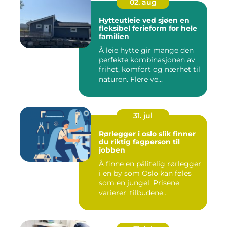
02. aug
Hytteutleie ved sjøen en
fleksibel ferieform for hele
familien
Å leie hytte gir mange den
perfekte kombinasjonen av
frihet, komfort og nærhet til
naturen. Flere ve...
31. jul
Rørlegger i oslo slik finner
du riktig fagperson til
jobben
Å finne en pålitelig rørlegger
i en by som Oslo kan føles
som en jungel. Prisene
varierer, tilbudene...