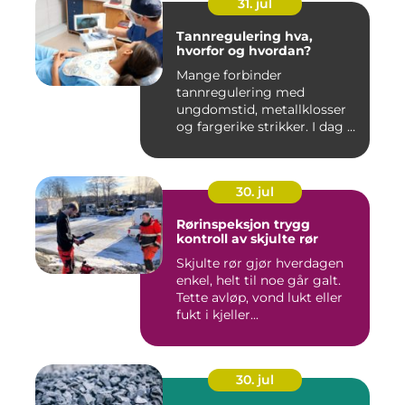
31. jul
Tannregulering hva,
hvorfor og hvordan?
Mange forbinder
tannregulering med
ungdomstid, metallklosser
og fargerike strikker. I dag er
bildet ...
30. jul
Rørinspeksjon trygg
kontroll av skjulte rør
Skjulte rør gjør hverdagen
enkel, helt til noe går galt.
Tette avløp, vond lukt eller
fukt i kjeller...
30. jul