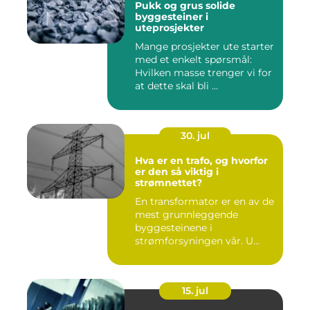
Pukk og grus solide
byggesteiner i
uteprosjekter
Mange prosjekter ute starter
med et enkelt spørsmål:
Hvilken masse trenger vi for
at dette skal bli ...
30. jul
Hva er en trafo, og hvorfor
er den så viktig i
strømnettet?
En transformator er en av de
mest grunnleggende
byggesteinene i
strømforsyningen vår. U...
15. jul