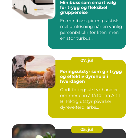
Minibuss som smart valg
for trygg og fleksibel
gruppereise
En minibuss gir en praktisk
mellomløsning når en vanlig
personbil blir for liten, men
en stor turbus...
07. jul
Foringsutstyr som gir trygg
og effektiv dyrehold i
hverdagen
Godt foringsutstyr handler
om mer enn å få fôr fra A til
B. Riktig utstyr påvirker
dyrevelferd, arbe...
05. jul