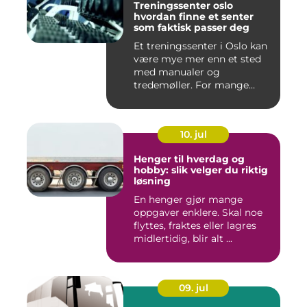
Treningssenter oslo
hvordan finne et senter
som faktisk passer deg
Et treningssenter i Oslo kan
være mye mer enn et sted
med manualer og
tredemøller. For mange
handler...
10. jul
Henger til hverdag og
hobby: slik velger du riktig
løsning
En henger gjør mange
oppgaver enklere. Skal noe
flyttes, fraktes eller lagres
midlertidig, blir alt ...
09. jul