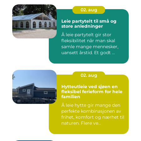
02. aug
Leie partytelt til små og
store anledninger
Å leie partytelt gir stor
fleksibilitet når man skal
samle mange mennesker,
uansett årstid. Et godt ...
02. aug
Hytteutleie ved sjøen en
fleksibel ferieform for hele
familien
Å leie hytte gir mange den
perfekte kombinasjonen av
frihet, komfort og nærhet til
naturen. Flere ve...