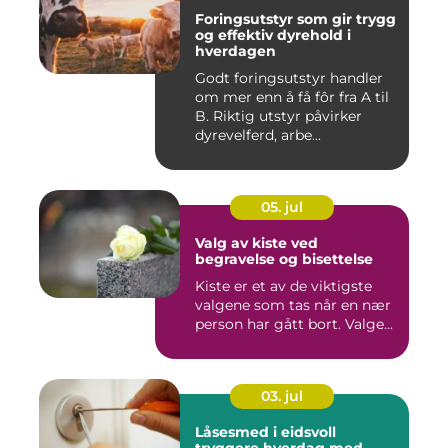
Foringsutstyr som gir trygg
og effektiv dyrehold i
hverdagen
Godt foringsutstyr handler
om mer enn å få fôr fra A til
B. Riktig utstyr påvirker
dyrevelferd, arbe...
05. jul
Valg av kiste ved
begravelse og bisettelse
Kiste er et av de viktigste
valgene som tas når en nær
person har gått bort. Valge...
03. jul
Låsesmed i eidsvoll