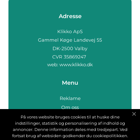
Adresse
web:
www.klikko.dk
Menu
Reklame
Om oss
Cookies
På vores website bruges cookies til at huske dine
indstillinger, statistik og personalisering af indhold og
Kontakt Oss
annoncer. Denne information deles med tredjepart. Ved
Sitemap
fortsat brug af websiden godkender du cookiepolitikken.