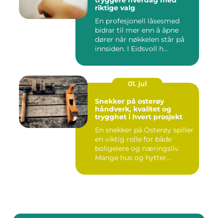
tryggere hverdag med
riktige valg
En profesjonell låsesmed
bidrar til mer enn å åpne
dører når nøkkelen står på
innsiden. I Eidsvoll h...
01. jul
Snekker på osterøy
håndverk, kvalitet og
trygghet i hvert prosjekt
En snekker på Osterøy spiller
en viktig rolle for både
boligeiere og næringsliv.
Mange hus og hytter...