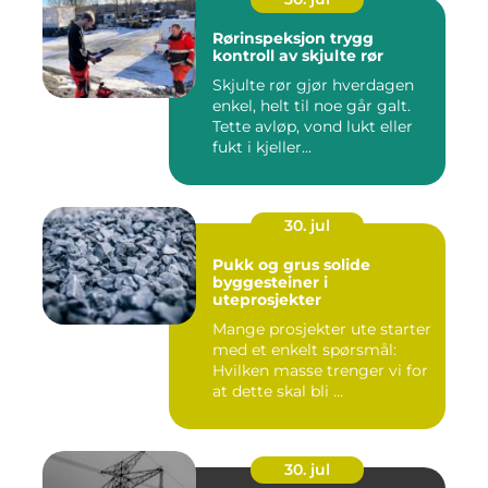
Rørinspeksjon trygg
kontroll av skjulte rør
Skjulte rør gjør hverdagen
enkel, helt til noe går galt.
Tette avløp, vond lukt eller
fukt i kjeller...
30. jul
Pukk og grus solide
byggesteiner i
uteprosjekter
Mange prosjekter ute starter
med et enkelt spørsmål:
Hvilken masse trenger vi for
at dette skal bli ...
30. jul