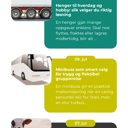
Henger til hverdag og
hobby: slik velger du riktig
løsning
En henger gjør mange
oppgaver enklere. Skal noe
flyttes, fraktes eller lagres
midlertidig, blir alt ...
09. jul
Minibuss som smart valg
for trygg og fleksibel
gruppereise
En minibuss gir en praktisk
mellomløsning når en vanlig
personbil blir for liten, men
en stor turbus...
07. jul