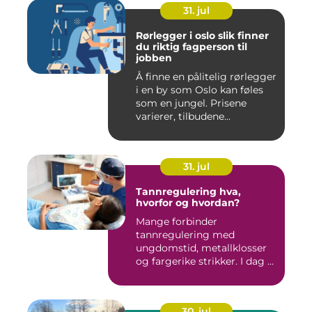
31. jul
Rørlegger i oslo slik finner
du riktig fagperson til
jobben
Å finne en pålitelig rørlegger
i en by som Oslo kan føles
som en jungel. Prisene
varierer, tilbudene...
31. jul
Tannregulering hva,
hvorfor og hvordan?
Mange forbinder
tannregulering med
ungdomstid, metallklosser
og fargerike strikker. I dag er
bildet ...
30. jul