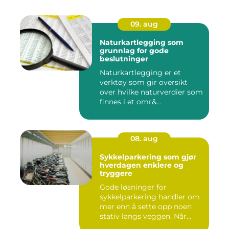
09. aug
Naturkartlegging som
grunnlag for gode
beslutninger
Naturkartlegging er et
verktøy som gir oversikt
over hvilke naturverdier som
finnes i et omr&...
08. aug
Sykkelparkering som gjør
hverdagen enklere og
tryggere
Gode løsninger for
sykkelparkering handler om
mer enn å sette opp noen
stativ langs veggen. Når
fler...