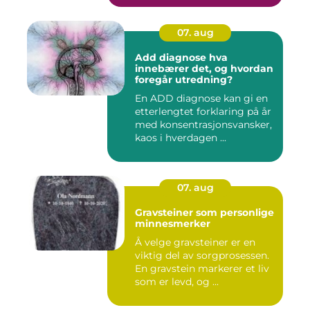
07. aug
Add diagnose hva
innebærer det, og hvordan
foregår utredning?
En ADD diagnose kan gi en
etterlengtet forklaring på år
med konsentrasjonsvansker,
kaos i hverdagen ...
07. aug
Gravsteiner som personlige
minnesmerker
Å velge gravsteiner er en
viktig del av sorgprosessen.
En gravstein markerer et liv
som er levd, og ...