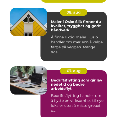
08. aug
Maler i Oslo: Slik finner du
kvalitet, trygghet og godt
håndverk
Å finne riktig maler i Oslo
handler om mer enn å velge
farge på veggen. Mange
&osl...
07. aug
Bedriftsflytting som gir lav
nedetid og bedre
arbeidsflyt
Bedriftsflytting handler om
å flytte en virksomhet til nye
lokaler uten å miste grepet
o...