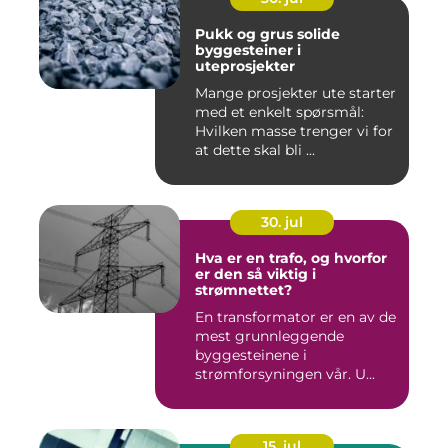
Pukk og grus solide
byggesteiner i
uteprosjekter
Mange prosjekter ute starter
med et enkelt spørsmål:
Hvilken masse trenger vi for
at dette skal bli ...
30. jul
Hva er en trafo, og hvorfor
er den så viktig i
strømnettet?
En transformator er en av de
mest grunnleggende
byggesteinene i
strømforsyningen vår. U...
15. jul