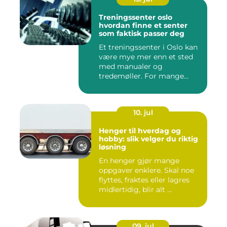
Treningssenter oslo
hvordan finne et senter
som faktisk passer deg
Et treningssenter i Oslo kan
være mye mer enn et sted
med manualer og
tredemøller. For mange
handler...
10. jul
Henger til hverdag og
hobby: slik velger du riktig
løsning
En henger gjør mange
oppgaver enklere. Skal noe
flyttes, fraktes eller lagres
midlertidig, blir alt ...
09. jul