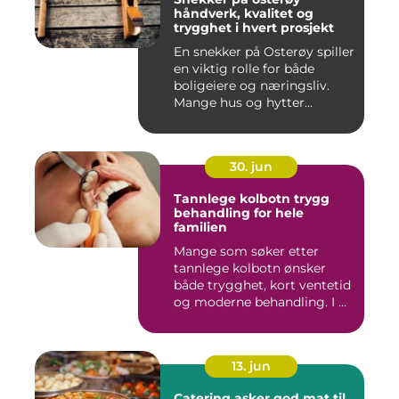
håndverk, kvalitet og
trygghet i hvert prosjekt
En snekker på Osterøy spiller
en viktig rolle for både
boligeiere og næringsliv.
Mange hus og hytter...
30. jun
Tannlege kolbotn trygg
behandling for hele
familien
Mange som søker etter
tannlege kolbotn ønsker
både trygghet, kort ventetid
og moderne behandling. I ...
13. jun
Catering asker god mat til