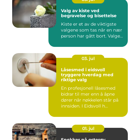
Valg av kiste ved
begravelse og bisettelse
Kiste er et av de viktigste
valgene som tas når en nær
person har gått bort. Valge...
03. jul
Låsesmed i eidsvoll
tryggere hverdag med
riktige valg
En profesjonell låsesmed
bidrar til mer enn å åpne
dører når nøkkelen står på
innsiden. I Eidsvoll h...
01. jul
Snekker på osterøy