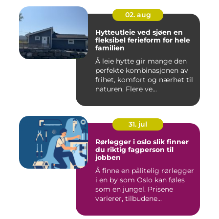
02. aug
Hytteutleie ved sjøen en
fleksibel ferieform for hele
familien
Å leie hytte gir mange den
perfekte kombinasjonen av
frihet, komfort og nærhet til
naturen. Flere ve...
31. jul
Rørlegger i oslo slik finner
du riktig fagperson til
jobben
Å finne en pålitelig rørlegger
i en by som Oslo kan føles
som en jungel. Prisene
varierer, tilbudene...