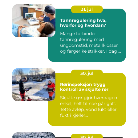
31. jul
Tannregulering hva,
hvorfor og hvordan?
Mange forbinder
tannregulering med
ungdomstid, metallklosser
og fargerike strikker. I dag er
bildet ...
30. jul
Rørinspeksjon trygg
kontroll av skjulte rør
Skjulte rør gjør hverdagen
enkel, helt til noe går galt.
Tette avløp, vond lukt eller
fukt i kjeller...
30. jul