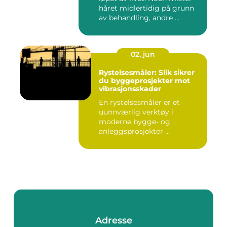
håret midlertidig på grunn
av behandling, andre ...
02. jun
Rystelsesmåler: Slik sikrer
du byggeprosjekter mot
vibrasjonsskader
En rystelsesmåler er et
uunnværlig verktøy i
moderne bygge- og
anleggsprosjekter ...
Adresse