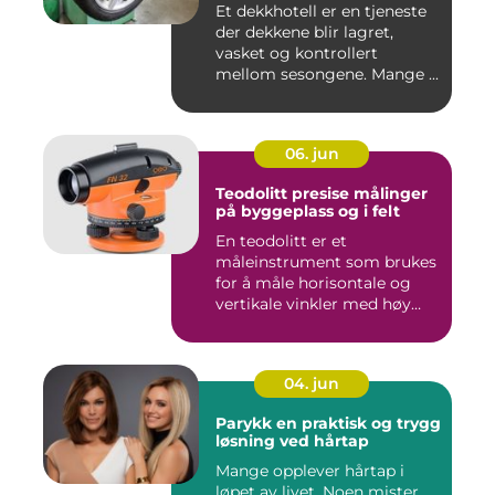
Et dekkhotell er en tjeneste
der dekkene blir lagret,
vasket og kontrollert
mellom sesongene. Mange ...
06. jun
Teodolitt presise målinger
på byggeplass og i felt
En teodolitt er et
måleinstrument som brukes
for å måle horisontale og
vertikale vinkler med høy
nøy...
04. jun
Parykk en praktisk og trygg
løsning ved hårtap
Mange opplever hårtap i
løpet av livet. Noen mister