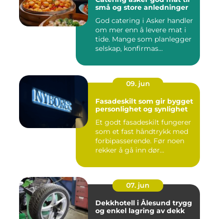
små og store anledninger
God catering i Asker handler
om mer enn å levere mat i
tide. Mange som planlegger
selskap, konfirmas...
09. jun
Fasadeskilt som gir bygget
personlighet og synlighet
Et godt fasadeskilt fungerer
som et fast håndtrykk med
forbipasserende. Før noen
rekker å gå inn dør...
07. jun
Dekkhotell i Ålesund trygg
og enkel lagring av dekk