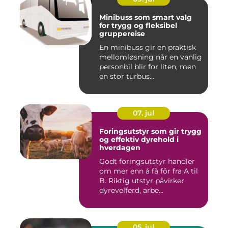
Minibuss som smart valg
for trygg og fleksibel
gruppereise
En minibuss gir en praktisk
mellomløsning når en vanlig
personbil blir for liten, men
en stor turbus...
07. jul
Foringsutstyr som gir trygg
og effektiv dyrehold i
hverdagen
Godt foringsutstyr handler
om mer enn å få fôr fra A til
B. Riktig utstyr påvirker
dyrevelferd, arbe...
05. jul