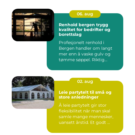
06. aug
Renhold bergen trygg
kvalitet for bedrifter og
borettslag
Profesjonelt renhold i
Bergen handler om langt
mer enn å vaske gulv og
tømme søppel. Riktig
renhold ...
02. aug
Leie partytelt til små og
store anledninger
Å leie partytelt gir stor
fleksibilitet når man skal
samle mange mennesker,
uansett årstid. Et godt ...