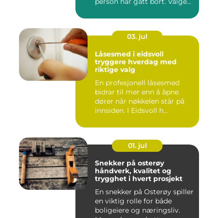
person har gått bort. Valge...
03. jul
Låsesmed i eidsvoll
tryggere hverdag med
riktige valg
En profesjonell låsesmed
bidrar til mer enn å åpne
dører når nøkkelen står på
innsiden. I Eidsvoll h...
01. jul
Snekker på osterøy
håndverk, kvalitet og
trygghet i hvert prosjekt
En snekker på Osterøy spiller
en viktig rolle for både
boligeiere og næringsliv.