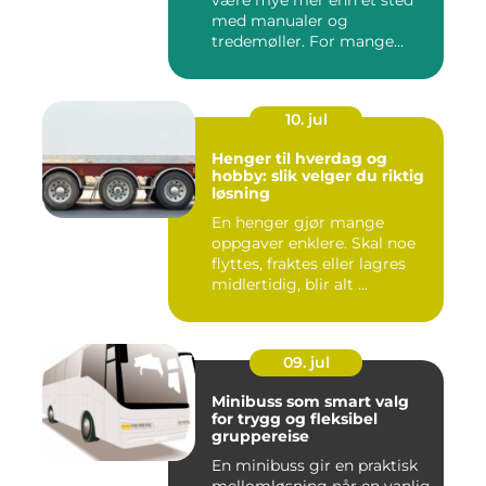
være mye mer enn et sted
med manualer og
tredemøller. For mange
handler...
10. jul
Henger til hverdag og
hobby: slik velger du riktig
løsning
En henger gjør mange
oppgaver enklere. Skal noe
flyttes, fraktes eller lagres
midlertidig, blir alt ...
09. jul
Minibuss som smart valg
for trygg og fleksibel
gruppereise
En minibuss gir en praktisk