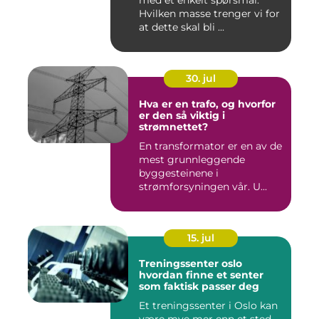
med et enkelt spørsmål:
Hvilken masse trenger vi for
at dette skal bli ...
30. jul
Hva er en trafo, og hvorfor
er den så viktig i
strømnettet?
En transformator er en av de
mest grunnleggende
byggesteinene i
strømforsyningen vår. U...
15. jul
Treningssenter oslo
hvordan finne et senter
som faktisk passer deg
Et treningssenter i Oslo kan