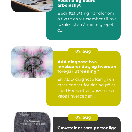
nedetid og bedre
arbeidsflyt
Bedriftsflytting handler om
å flytte en virksomhet til nye
lokaler uten å miste grepet
o...
07. aug
Add diagnose hva
innebærer det, og hvordan
foregår utredning?
En ADD diagnose kan gi en
etterlengtet forklaring på år
med konsentrasjonsvansker,
kaos i hverdagen ...
07. aug
Gravsteiner som personlige