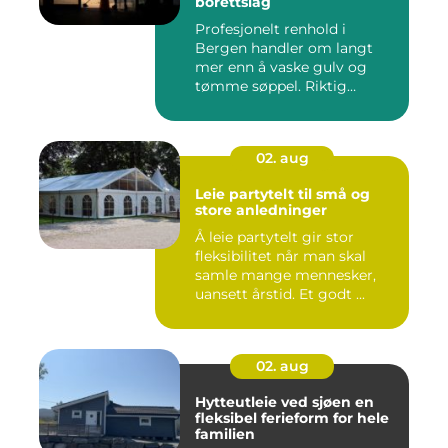
borettslag
Profesjonelt renhold i
Bergen handler om langt
mer enn å vaske gulv og
tømme søppel. Riktig
renhold ...
02. aug
Leie partytelt til små og
store anledninger
Å leie partytelt gir stor
fleksibilitet når man skal
samle mange mennesker,
uansett årstid. Et godt ...
02. aug
Hytteutleie ved sjøen en
fleksibel ferieform for hele
familien