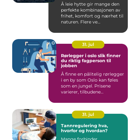
Å leie hytte gir mange den
perfekte kombinasjonen av
frihet, komfort og nærhet til
naturen. Flere ve...
31. jul
Rørlegger i oslo slik finner
du riktig fagperson til
jobben
Å finne en pålitelig rørlegger
i en by som Oslo kan føles
som en jungel. Prisene
varierer, tilbudene...
31. jul
Tannregulering hva,
hvorfor og hvordan?
Mange forbinder