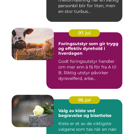
mellomløsning når en vanlig
personbil blir for liten, men
en stor turbus...
07. jul
Foringsutstyr som gir trygg
og effektiv dyrehold i
hverdagen
Godt foringsutstyr handler
om mer enn å få fôr fra A til
B. Riktig utstyr påvirker
dyrevelferd, arbe...
05. jul
Valg av kiste ved
begravelse og bisettelse
Kiste er et av de viktigste
valgene som tas når en nær