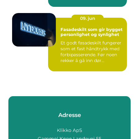
09. jun
Fasadeskilt som gir bygget
personlighet og synlighet
Et godt fasadeskilt fungerer
som et fast håndtrykk med
forbipasserende. Før noen
rekker å gå inn dør...
Adresse