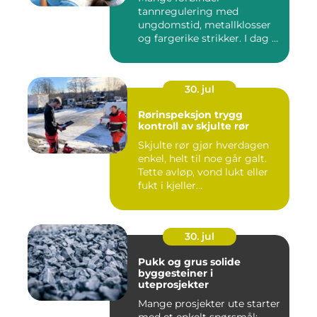
tannregulering med
ungdomstid, metallklosser
og fargerike strikker. I dag er
bildet ...
30. jul
Rørinspeksjon trygg
kontroll av skjulte rør
Skjulte rør gjør hverdagen
enkel, helt til noe går galt.
Tette avløp, vond lukt eller
fukt i kjeller...
30. jul
Pukk og grus solide
byggesteiner i
uteprosjekter
Mange prosjekter ute starter