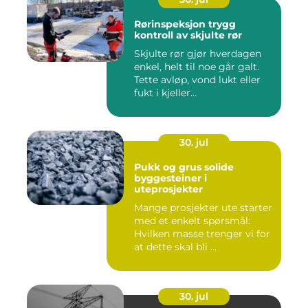
Rørinspeksjon trygg
kontroll av skjulte rør
Skjulte rør gjør hverdagen
enkel, helt til noe går galt.
Tette avløp, vond lukt eller
fukt i kjeller...
30. jul
Pukk og grus solide
byggesteiner i
uteprosjekter
Mange prosjekter ute starter
med et enkelt spørsmål:
Hvilken masse trenger vi for
at dette skal bli ...
30. jul