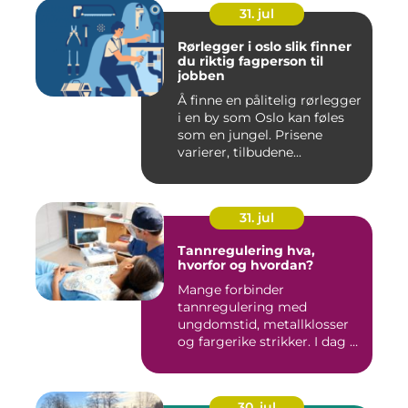
31. jul
Rørlegger i oslo slik finner
du riktig fagperson til
jobben
Å finne en pålitelig rørlegger
i en by som Oslo kan føles
som en jungel. Prisene
varierer, tilbudene...
31. jul
Tannregulering hva,
hvorfor og hvordan?
Mange forbinder
tannregulering med
ungdomstid, metallklosser
og fargerike strikker. I dag er
bildet ...
30. jul