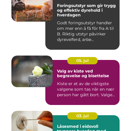
Foringsutstyr som gir trygg
og effektiv dyrehold i
hverdagen
Godt foringsutstyr handler
om mer enn å få fôr fra A til
B. Riktig utstyr påvirker
dyrevelferd, arbe...
05. jul
Valg av kiste ved
begravelse og bisettelse
Kiste er et av de viktigste
valgene som tas når en nær
person har gått bort. Valge...
03. jul
Låsesmed i eidsvoll