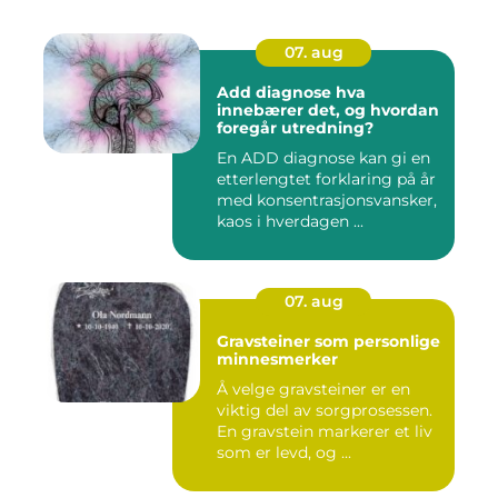
07. aug
Add diagnose hva
innebærer det, og hvordan
foregår utredning?
En ADD diagnose kan gi en
etterlengtet forklaring på år
med konsentrasjonsvansker,
kaos i hverdagen ...
07. aug
Gravsteiner som personlige
minnesmerker
Å velge gravsteiner er en
viktig del av sorgprosessen.
En gravstein markerer et liv
som er levd, og ...