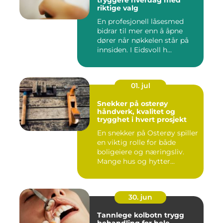
tryggere hverdag med
riktige valg
En profesjonell låsesmed
bidrar til mer enn å åpne
dører når nøkkelen står på
innsiden. I Eidsvoll h...
01. jul
Snekker på osterøy
håndverk, kvalitet og
trygghet i hvert prosjekt
En snekker på Osterøy spiller
en viktig rolle for både
boligeiere og næringsliv.
Mange hus og hytter...
30. jun
Tannlege kolbotn trygg