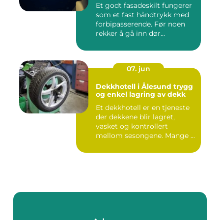
Et godt fasadeskilt fungerer
som et fast håndtrykk med
forbipasserende. Før noen
rekker å gå inn dør...
07. jun
Dekkhotell i Ålesund trygg
og enkel lagring av dekk
Et dekkhotell er en tjeneste
der dekkene blir lagret,
vasket og kontrollert
mellom sesongene. Mange ...