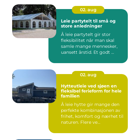
02. aug
Leie partytelt til små og
store anledninger
Å leie partytelt gir stor
fleksibilitet når man skal
samle mange mennesker,
uansett årstid. Et godt ...
02. aug
Hytteutleie ved sjøen en
fleksibel ferieform for hele
familien
Å leie hytte gir mange den
perfekte kombinasjonen av
frihet, komfort og nærhet til
naturen. Flere ve...