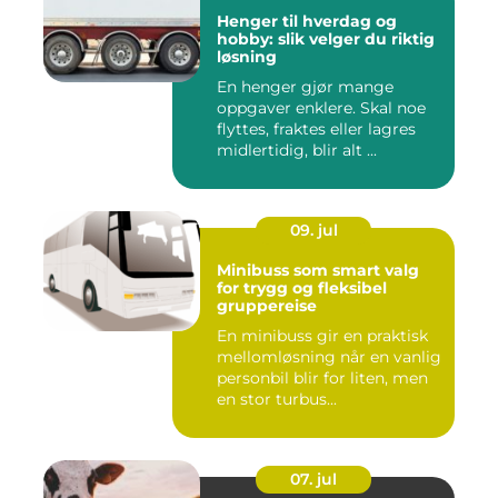
Henger til hverdag og
hobby: slik velger du riktig
løsning
En henger gjør mange
oppgaver enklere. Skal noe
flyttes, fraktes eller lagres
midlertidig, blir alt ...
09. jul
Minibuss som smart valg
for trygg og fleksibel
gruppereise
En minibuss gir en praktisk
mellomløsning når en vanlig
personbil blir for liten, men
en stor turbus...
07. jul